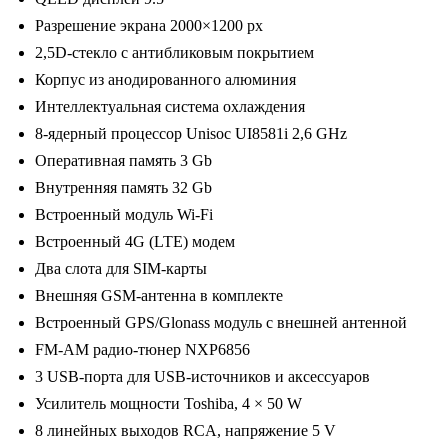
Incar
Разрешение экрана 2000×1200 px
TMX2-
2,5D-стекло с антибликовым покрытием
2222-
Корпус из анодированного алюминия
3)
Интеллектуальная система охлаждения
Android
8-ядерный процессор Unisoc UI8581i 2,6 GHz
10/2000*1200,
Оперативная память 3 Gb
BT,
Внутренняя память 32 Gb
wi-
Встроенный модуль Wi-Fi
fi,
Встроенный 4G (LTE) модем
4G
Два слота для SIM-карты
LTE,
Внешняя GSM-антенна в комплекте
DSP,
Встроенный GPS/Glonass модуль с внешней антенной
3-
FM-AM радио-тюнер NXP6856
32Gb,
3 USB-порта для USB-источников и аксессуаров
9.5"
Усилитель мощности Toshiba, 4 × 50 W
8 линейных выходов RCA, напряжение 5 V