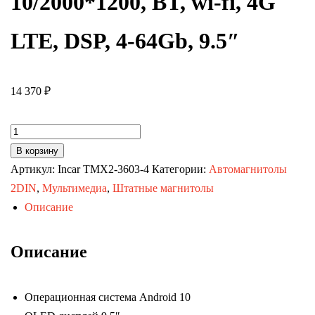
10/2000*1200, BT, wi-fi, 4G
LTE, DSP, 4-64Gb, 9.5″
14 370
₽
Количество
товара
В корзину
Автомагнитола
Артикул:
Incar TMX2-3603-4
Категории:
Автомагнитолы
Chevrolet
2DIN
,
Мультимедиа
,
Штатные магнитолы
Aveo
Описание
07-
11,
Описание
Nexia
20+,
Операционная система Android 10
Ravon