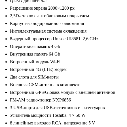
QLED дисплей 9.5″
R3
Разрешение экрана 2000×1200 px
(MAXIMUM
2,5D-стекло с антибликовым покрытием
Incar
Корпус из анодированного алюминия
TMX2-
Интеллектуальная система охлаждения
3603-
8-ядерный процессор Unisoc UI8581i 2,6 GHz
4)
Оперативная память 4 Gb
Android
Внутренняя память 64 Gb
10/2000*1200,
Встроенный модуль Wi-Fi
BT,
Встроенный 4G (LTE) модем
wi-
Два слота для SIM-карты
fi,
Внешняя GSM-антенна в комплекте
4G
Встроенный GPS/Glonass модуль с внешней антенной
LTE,
FM-AM радио-тюнер NXP6856
DSP,
3 USB-порта для USB-источников и аксессуаров
4-
Усилитель мощности Toshiba, 4 × 50 W
64Gb,
8 линейных выходов RCA, напряжение 5 V
9.5"