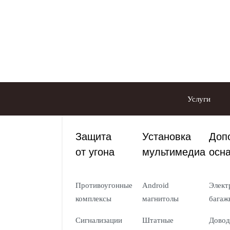
Услуги
Защита
Установка
Доп
от угона
мультимедиа
осн
Противоугонные
Android
Элект
комплексы
магнитолы
багаж
Сигнализации
Штатные
Довод