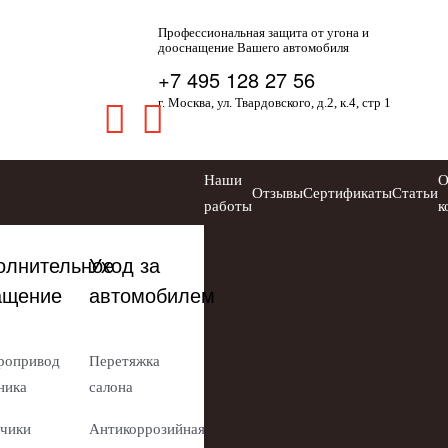
Профессиональная защита от угона и
дооснащение Вашего автомобиля
+7 495 128 27 56
г. Москва, ул. Твардовского, д.2, к.4, стр 1
Наши
Отзывы
Сертификаты
Статьи
работы
к
олнительное
Уход за
ащение
автомобилем
ропривод
Перетяжка
ника
салона
чики
Антикоррозийная