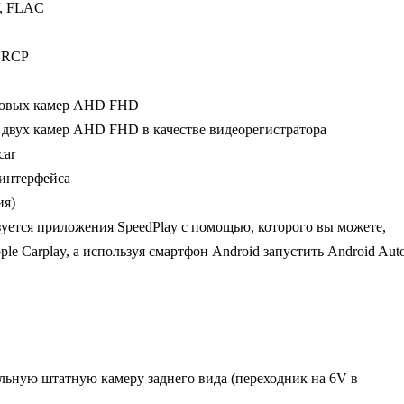
, FLAC
Fi,
DSP,
AVRCP
память
6Gb+128Gb,
ровых камер AHD FHD
10
 двух камер AHD FHD в качестве видеорегистратора
дюймов
car
 интерфейса
ия)
уется приложения SpeedPlay с помощью, которого вы можете,
le Carplay, а используя смартфон Android запустить Android Aut
льную штатную камеру заднего вида (переходник на 6V в