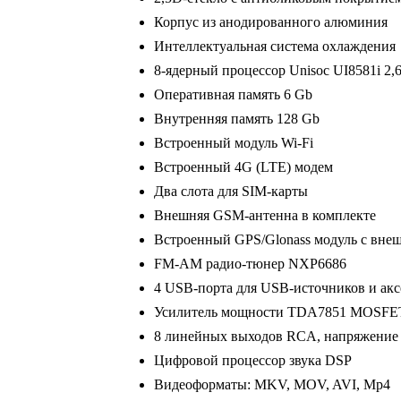
Корпус из анодированного алюминия
Интеллектуальная система охлаждения
8-ядерный процессор Unisoc UI8581i 2,
Оперативная память 6 Gb
Внутренняя память 128 Gb
Встроенный модуль Wi-Fi
Встроенный 4G (LTE) модем
Два слота для SIM-карты
Внешняя GSM-антенна в комплекте
Встроенный GPS/Glonass модуль с вне
FM-AM радио-тюнер NXP6686
4 USB-порта для USB-источников и акс
Усилитель мощности TDA7851 MOSFE
8 линейных выходов RCA, напряжение
Цифровой процессор звука DSP
Видеоформаты: MKV, MOV, AVI, Mp4