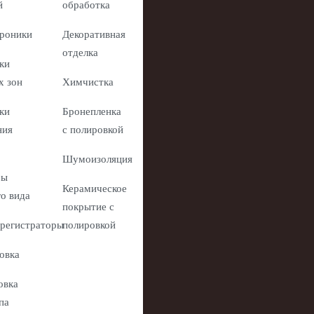
й
обработка
роники
Декоративная
отделка
ки
х зон
Химчистка
ки
Бронепленка
ния
с полировкой
Шумоизоляция
ры
Керамическое
го вида
покрытие с
регистраторы
полировкой
овка
овка
па