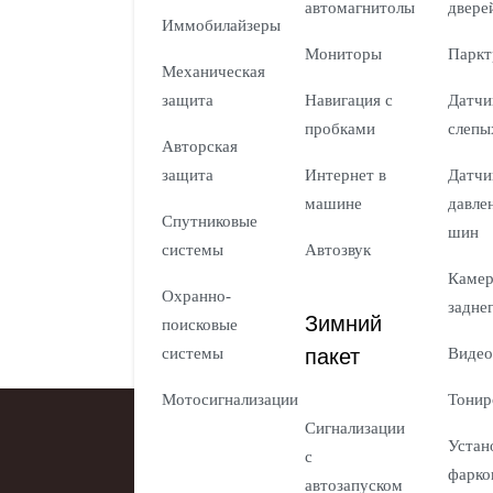
автомагнитолы
двере
Иммобилайзеры
Мониторы
Паркт
Механическая
защита
Навигация с
Датчи
пробками
слепы
Авторская
защита
Интернет в
Датчи
машине
давле
Спутниковые
шин
системы
Автозвук
Каме
Охранно-
задне
Зимний
поисковые
пакет
системы
Видео
Мотосигнализации
Тонир
Сигнализации
Устан
с
фарко
автозапуском