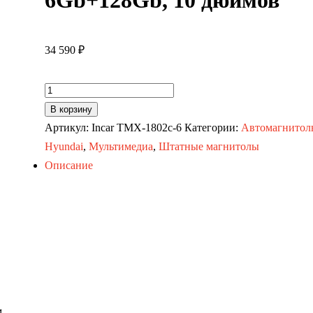
6Gb+128Gb, 10 дюймов
34 590
₽
Количество
товара
В корзину
Автомагнитола
Артикул:
Incar TMX-1802c-6
Категории:
Автомагнитол
KIA
Hyundai
,
Мультимедиа
,
Штатные магнитолы
Rio
Описание
17-
20
для
комплектации
авто
с
камерой
м