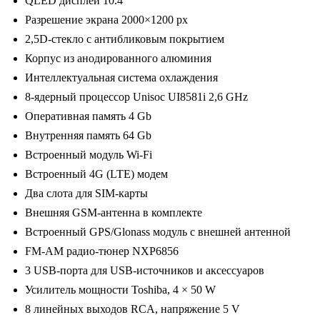
QLED дисплей 10.4″
TMX2-
Разрешение экрана 2000×1200 px
3703-
2,5D-стекло с антибликовым покрытием
4)
Корпус из анодированного алюминия
Android
Интеллектуальная система охлаждения
10/2000*1200,
8-ядерный процессор Unisoc UI8581i 2,6 GHz
BT,
Оперативная память 4 Gb
wi-
Внутренняя память 64 Gb
fi,
Встроенный модуль Wi-Fi
4G
Встроенный 4G (LTE) модем
LTE,
Два слота для SIM-карты
DSP,
Внешняя GSM-антенна в комплекте
4-
Встроенный GPS/Glonass модуль с внешней антенной
64Gb,
FM-AM радио-тюнер NXP6856
10.4"
3 USB-порта для USB-источников и аксессуаров
Усилитель мощности Toshiba, 4 × 50 W
8 линейных выходов RCA, напряжение 5 V