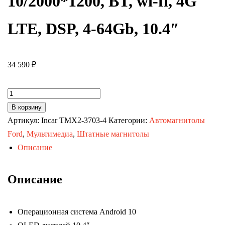
10/2000*1200, BT, wi-fi, 4G
LTE, DSP, 4-64Gb, 10.4″
34 590
₽
Количество
товара
В корзину
Автомагнитола
Артикул:
Incar TMX2-3703-4
Категории:
Автомагнитолы
Honda
Ford
,
Мультимедиа
,
Штатные магнитолы
Civic
Описание
06-
11
Описание
sedan
(MAXIMUM
Операционная система Android 10
Incar