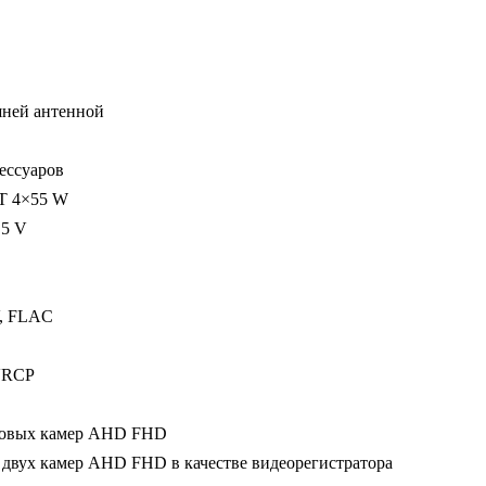
/
DSP
/
6-
шней антенной
128
Gb
ессуаров
/
T 4×55 W
10
 5 V
дюймов
, FLAC
AVRCP
ровых камер AHD FHD
 двух камер AHD FHD в качестве видеорегистратора