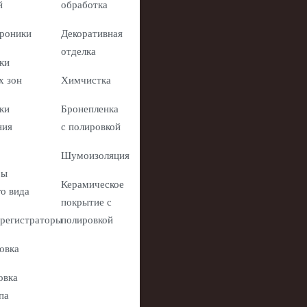
й
обработка
роники
Декоративная
отделка
ки
х зон
Химчистка
ки
Бронепленка
ния
с полировкой
Шумоизоляция
ры
Керамическое
го вида
покрытие с
регистраторы
полировкой
овка
овка
па