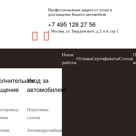
Профессиональная защита от угона и
дооснащение Вашего автомобиля
+7 495 128 27 56
г. Москва, ул. Твардовского, д.2, к.4, стр 1
Наши
Отзывы
Сертификаты
Статьи
работы
к
олнительное
Уход за
ащение
автомобилем
ропривод
Перетяжка
ника
салона
чики
Антикоррозийная