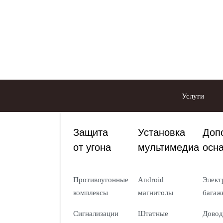
Услуги
Защита
Установка
Доп
от угона
мультимедиа
осн
Противоугонные
Android
Элект
комплексы
магнитолы
багаж
Сигнализации
Штатные
Довод