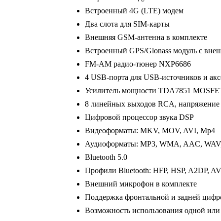
Встроенный 4G (LTE) модем
Два слота для SIM-карты
Внешняя GSM-антенна в комплекте
Встроенный GPS/Glonass модуль с вне
FM-AM радио-тюнер NXP6686
4 USB-порта для USB-источников и акс
Усилитель мощности TDA7851 MOSFE
8 линейных выходов RCA, напряжение
Цифровой процессор звука DSP
Видеоформаты: MKV, MOV, AVI, Mp4
Аудиоформаты: MP3, WMA, AAC, WAV
Bluetooth 5.0
Профили Bluetooth: HFP, HSP, A2DP, 
Внешний микрофон в комплекте
Поддержка фронтальной и задней циф
Возможность использования одной или