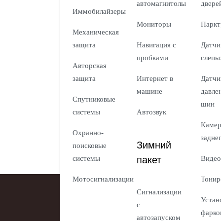
автомагнитолы
двере
Иммобилайзеры
Мониторы
Паркт
Механическая
защита
Навигация с
Датчи
пробками
слепы
Авторская
защита
Интернет в
Датчи
машине
давле
Спутниковые
шин
системы
Автозвук
Каме
Охранно-
задне
Зимний
поисковые
пакет
системы
Видео
Мотосигнализации
Тонир
Сигнализации
Устан
с
фарко
автозапуском