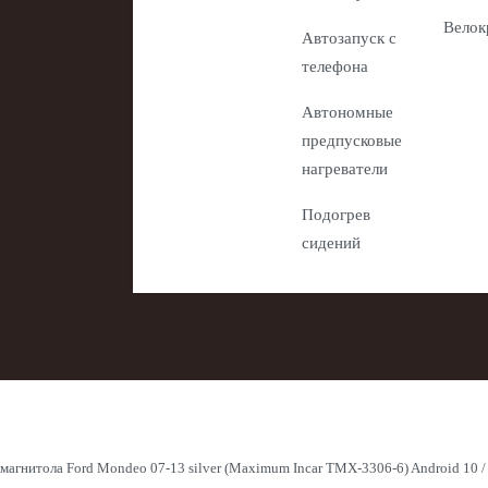
Велок
Автозапуск с
телефона
Автономные
предпусковые
нагреватели
Подогрев
сидений
магнитола Ford Mondeo 07-13 silver (Maximum Incar TMX-3306-6) Android 10 /