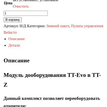
Цена
Очистить
Количество
товара
В корзину
Комплект
Артикул:
Н/Д
Категории:
Зимний пакет
,
Пульты управления
дооборудования
Вебасто
TTEvo
Описание
в
Детали
догреватель
Описание
Модуль дооборудования TT-Evo в TT-
Z
Данный комплект позволяет переоборудовать
отопители: