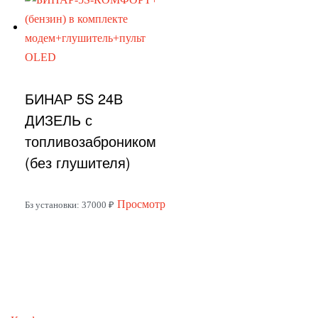
имеет
несколько
вариаций.
Опции
БИНАР 5S 24В
можно
выбрать
ДИЗЕЛЬ с
на
топливозаброником
странице
(без глушителя)
товара.
Этот
Просмотр
Бз установки: 37000 ₽
товар
имеет
несколько
вариаций.
Опции