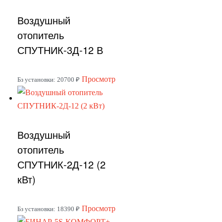
несколько
Воздушный
вариаций.
Опции
отопитель
можно
СПУТНИК-3Д-12 В
выбрать
на
Этот
Просмотр
Бз установки: 20700 ₽
странице
товар
товара.
имеет
несколько
Воздушный
вариаций.
Опции
отопитель
можно
СПУТНИК-2Д-12 (2
выбрать
кВт)
на
странице
Этот
Просмотр
Бз установки: 18390 ₽
товара.
товар