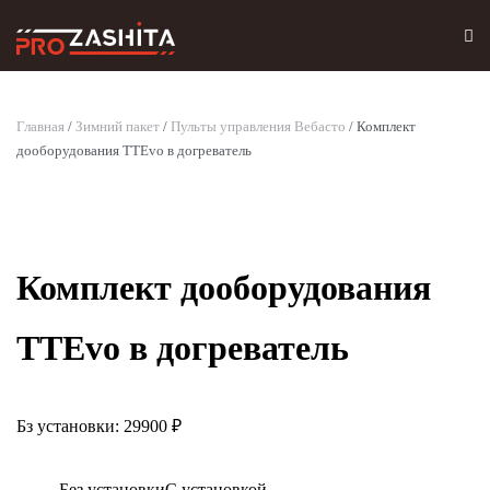
Skip to main content
Главная
/
Зимний пакет
/
Пульты управления Вебасто
/ Комплект
дооборудования TTEvo в догреватель
Комплект дооборудования
TTEvo в догреватель
Бз установки: 29900 ₽
Без установки
С установкой