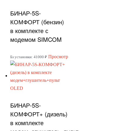
вариаций.
БИНАР-5S-
Опции
можно
КОМФОРТ (бензин)
выбрать
в комплекте с
на
модемом SIMCOM
странице
товара.
Этот
Просмотр
Бз установки: 41000 ₽
товар
имеет
несколько
вариаций.
Опции
БИНАР-5S-
можно
выбрать
КОМФОРТ+ (дизель)
на
в комплекте
странице