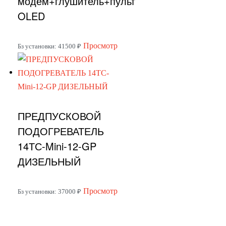
модем+глушитель+пульт
товара.
OLED
Этот
Просмотр
Бз установки: 41500 ₽
товар
имеет
несколько
вариаций.
ПРЕДПУСКОВОЙ
Опции
можно
ПОДОГРЕВАТЕЛЬ
выбрать
14ТС-Mini-12-GP
на
ДИЗЕЛЬНЫЙ
странице
товара.
Этот
Просмотр
Бз установки: 37000 ₽
товар
имеет