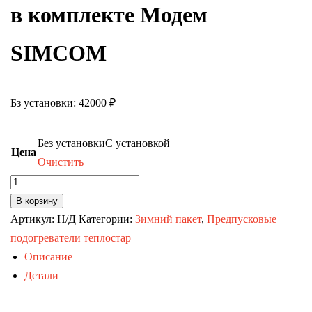
в комплекте Модем
SIMCOM
Бз установки: 42000 ₽
Без установки
С установкой
Цена
Очистить
Количество
товара
В корзину
ТЕПЛОСТАР
Артикул:
Н/Д
Категории:
Зимний пакет
,
Предпусковые
14ТС-
подогреватели теплостар
Mini-
Описание
12
Детали
в