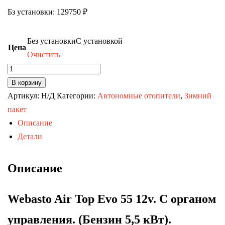
Бз установки: 129750 ₽
Без установки
С установкой
Цена
Очистить
Количество
товара
В корзину
Webasto
Артикул:
Н/Д
Категории:
Автономные отопители
,
Зимний
Air
пакет
Top
Описание
Evo
Детали
55
12v.
Описание
С
органом
Webasto Air Top Evo 55 12v. С органом
управления.
управления. (Бензин 5,5 кВт).
(Бензин