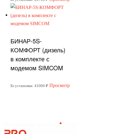
странице
товар
товара.
имеет
несколько
вариаций.
БИНАР-5S-
Опции
можно
КОМФОРТ (дизель)
выбрать
в комплекте с
на
модемом SIMCOM
странице
товара.
Этот
Просмотр
Бз установки: 41000 ₽
товар
имеет
несколько
вариаций.
Опции
можно