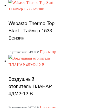
товар
имеет
несколько
Webasto Thermo Top
вариаций.
Опции
Start +Таймер 1533
можно
Бензин
выбрать
на
Этот
Просмотр
Бз установки: 84900 ₽
странице
товар
товара.
имеет
несколько
Воздушный
вариаций.
Опции
отопитель ПЛАНАР
можно
4ДМ2-12 В
выбрать
на
Этот
Просмотр
Бз установки: 26700 ₽