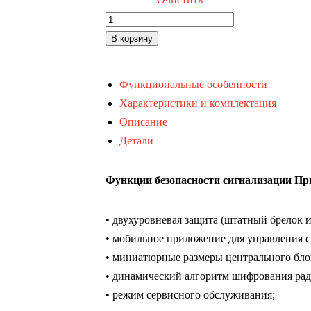
Количество
товара
В корзину
Призрак-8L/K
Функциональные особенности
Характеристики и комплектация
Описание
Детали
Функции безопасности сигнализации Пр
• двухуровневая защита (штатный брелок и
• мобильное приложение для управления 
• миниатюрные размеры центрального бло
• динамический алгоритм шифрования рад
• режим сервисного обслуживания;