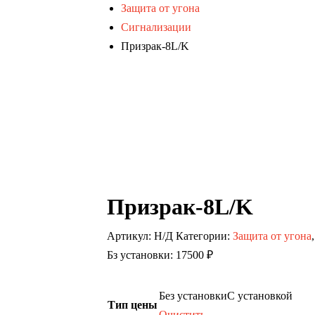
Защита от угона
Сигнализации
Призрак-8L/K
Призрак-8L/K
Артикул:
Н/Д
Категории:
Защита от угона
Бз установки: 17500 ₽
Без установки
С установкой
Тип цены
Очистить