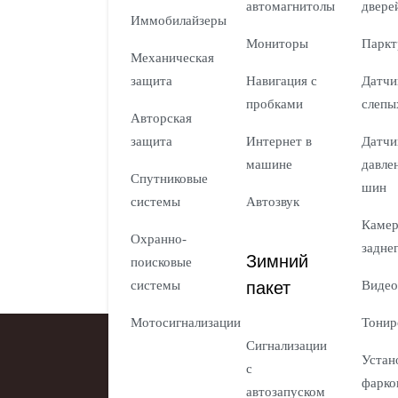
автомагнитолы
двере
Иммобилайзеры
Мониторы
Паркт
Механическая
защита
Навигация с
Датчи
пробками
слепы
Авторская
защита
Интернет в
Датчи
машине
давле
Спутниковые
шин
системы
Автозвук
Каме
Охранно-
задне
Зимний
поисковые
пакет
системы
Видео
Мотосигнализации
Тонир
Сигнализации
Устан
с
фарко
автозапуском