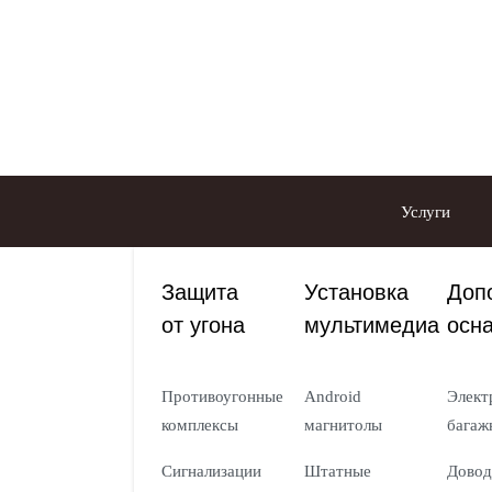
Услуги
Защита
Установка
Доп
от угона
мультимедиа
осн
Противоугонные
Android
Элект
комплексы
магнитолы
багаж
Сигнализации
Штатные
Довод