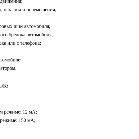
 движения;
, наклона и перемещения;
ровых шин автомобиля;
ного брелока автомобиля;
ка или с телефона;
втомобиле;
атором.
L/K:
м режиме: 12 мА;
 режиме: 150 мА;