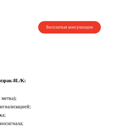
Бесплатная консультация
израк-8L/K:
 метка);
сигнализацией;
ка;
иосигнала;