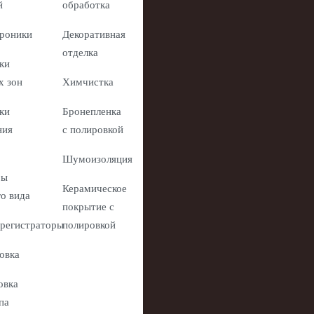
й
обработка
роники
Декоративная
отделка
ки
х зон
Химчистка
ки
Бронепленка
ния
с полировкой
Шумоизоляция
ры
Керамическое
го вида
покрытие с
регистраторы
полировкой
овка
овка
па