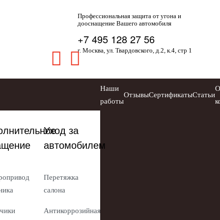
Профессиональная защита от угона и
дооснащение Вашего автомобиля
+7 495 128 27 56
г. Москва, ул. Твардовского, д.2, к.4, стр 1
Наши
Отзывы
Сертификаты
Статьи
работы
к
олнительное
Уход за
ащение
автомобилем
ропривод
Перетяжка
ника
салона
чики
Антикоррозийная