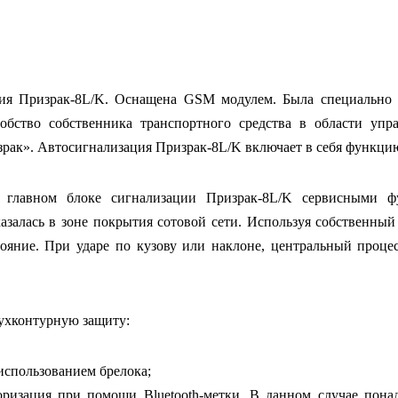
ия Призрак-8L/K. Оснащена GSM модулем. Была специально с
обство собственника транспортного средства в области упр
ак». Автосигнализация Призрак-8L/K включает в себя функцию 
главном блоке сигнализации Призрак-8L/K сервисными фу
казалась в зоне покрытия сотовой сети. Используя собственны
тояние. При ударе по кузову или наклоне, центральный проце
ухконтурную защиту:
использованием брелока;
оризация при помощи Bluetooth-метки. В данном случае пона