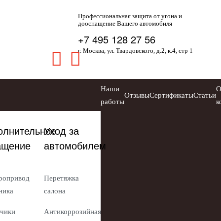
Профессиональная защита от угона и
дооснащение Вашего автомобиля
+7 495 128 27 56
г. Москва, ул. Твардовского, д.2, к.4, стр 1
Наши
Отзывы
Сертификаты
Статьи
работы
к
олнительное
Уход за
ащение
автомобилем
ропривод
Перетяжка
ника
салона
чики
Антикоррозийная