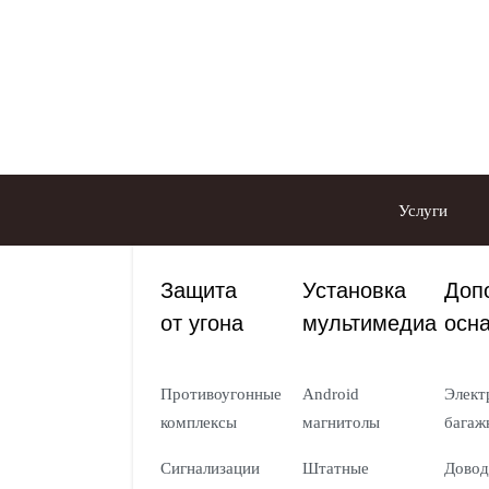
Услуги
Защита
Установка
Доп
от угона
мультимедиа
осн
Противоугонные
Android
Элект
комплексы
магнитолы
багаж
Сигнализации
Штатные
Довод