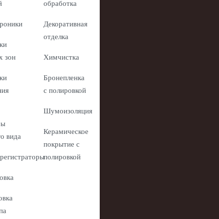
й
обработка
роники
Декоративная
отделка
ки
х зон
Химчистка
ки
Бронепленка
ния
с полировкой
Шумоизоляция
ры
Керамическое
го вида
покрытие с
регистраторы
полировкой
овка
овка
па