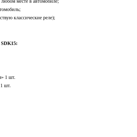
 любом месте в автомобиле;
томобиль;
ствую классические реле);
 SDK15:
» 1 шт.
1 шт.