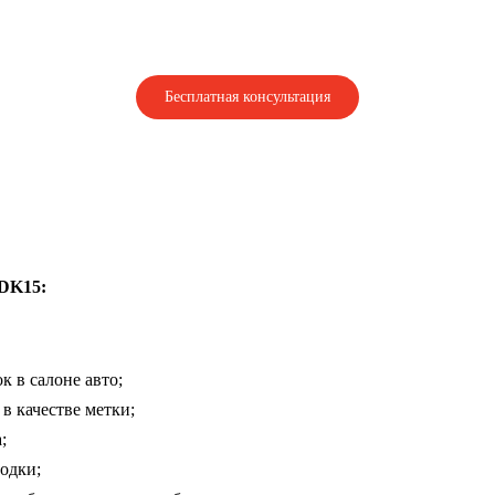
Бесплатная консультация
SDK15:
к в салоне авто;
в качестве метки;
;
одки;