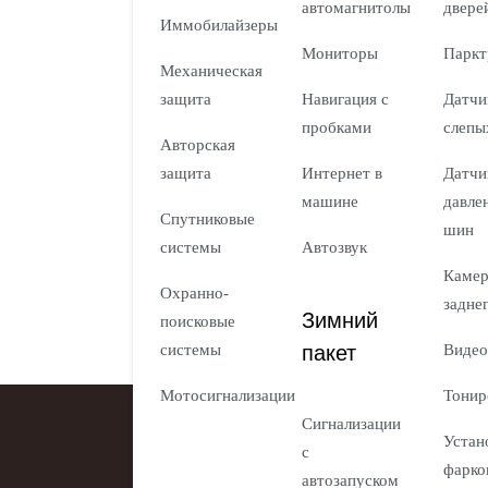
автомагнитолы
двере
Иммобилайзеры
Мониторы
Паркт
Механическая
защита
Навигация с
Датчи
пробками
слепы
Авторская
защита
Интернет в
Датчи
машине
давле
Спутниковые
шин
системы
Автозвук
Каме
Охранно-
задне
Зимний
поисковые
пакет
системы
Видео
Мотосигнализации
Тонир
Сигнализации
Устан
с
фарко
автозапуском