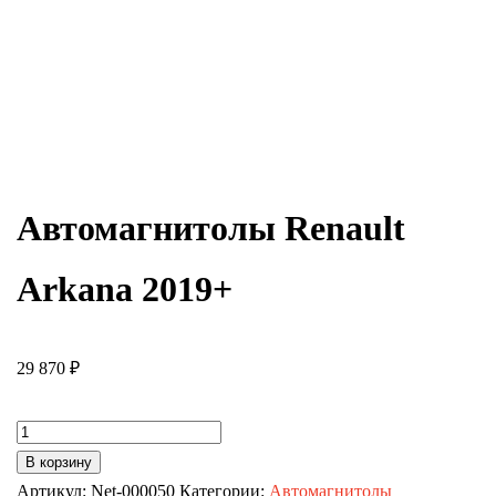
Автомагнитолы Renault
Arkana 2019+
29 870
₽
Количество
товара
В корзину
Автомагнитолы
Артикул:
Net-000050
Категории:
Автомагнитолы