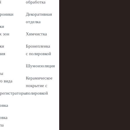
й
обработка
роники
Декоративная
отделка
ки
х зон
Химчистка
ки
Бронепленка
ния
с полировкой
Шумоизоляция
ры
Керамическое
го вида
покрытие с
регистраторы
полировкой
овка
овка
па