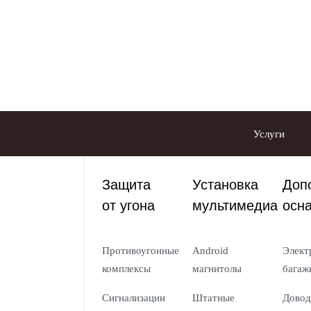
Услуги
Защита
Установка
Доп
от угона
мультимедиа
осн
Противоугонные
Android
Элект
комплексы
магнитолы
багаж
Сигнализации
Штатные
Довод