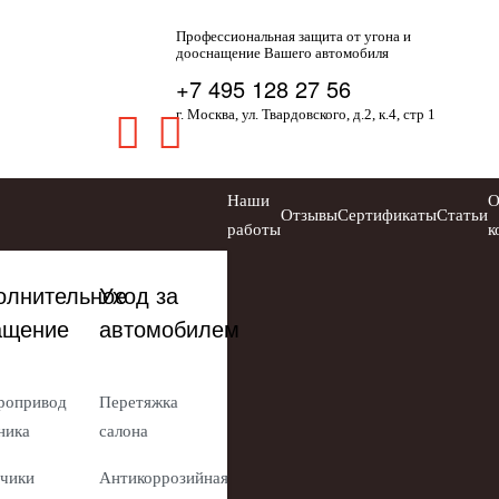
Профессиональная защита от угона и
дооснащение Вашего автомобиля
+7 495 128 27 56
г. Москва, ул. Твардовского, д.2, к.4, стр 1
Наши
Отзывы
Сертификаты
Статьи
работы
к
олнительное
Уход за
ащение
автомобилем
ропривод
Перетяжка
ника
салона
чики
Антикоррозийная