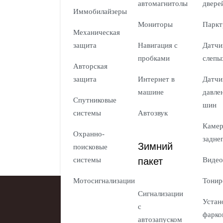
автомагнитолы
двере
Иммобилайзеры
Мониторы
Паркт
Механическая
защита
Навигация с
Датчи
пробками
слепы
Авторская
защита
Интернет в
Датчи
машине
давле
Спутниковые
шин
системы
Автозвук
Каме
Охранно-
задне
Зимний
поисковые
пакет
системы
Видео
Мотосигнализации
Тонир
Сигнализации
Устан
с
фарко
автозапуском