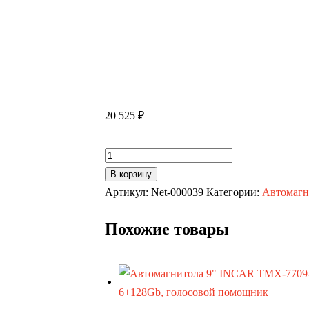
20 525
₽
Количество
товара
В корзину
Автомагнитолы
Артикул:
Net-000039
Категории:
Автомагн
KIA
Похожие товары
Soul
19+