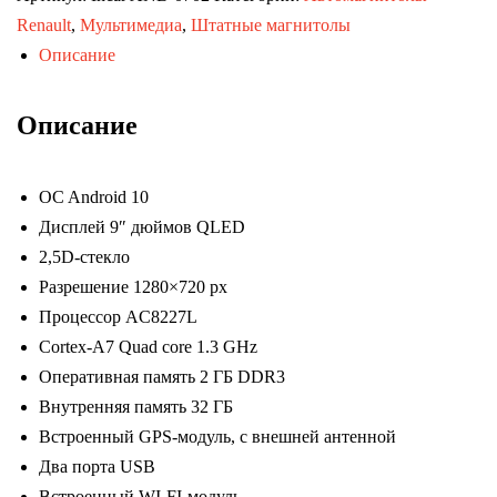
Suzuki
Renault
,
Мультимедиа
,
Штатные магнитолы
SX4
Описание
13+
(TRAVEL
Описание
Incar
ANB-
OC Android 10
0702)
Дисплей 9″ дюймов QLED
Android
2,5D-стекло
10
Разрешение 1280×720 px
/
Процессор AC8227L
1280x720
Cortex-A7 Quad core 1.3 GHz
/
Оперативная память 2 ГБ DDR3
2-
Внутренняя память 32 ГБ
32
Встроенный GPS-модуль, с внешней антенной
Gb
Два порта USB
/
Встроенный WI-FI-модуль