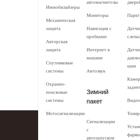
автомагнитолы
двере
Иммобилайзеры
Мониторы
Паркт
Механическая
защита
Навигация с
Датчи
пробками
слепы
Авторская
защита
Интернет в
Датчи
машине
давле
Спутниковые
шин
системы
Автозвук
Каме
Охранно-
задне
Зимний
поисковые
пакет
системы
Видео
Мотосигнализации
Тонир
Сигнализации
Устан
с
фарко
автозапуском