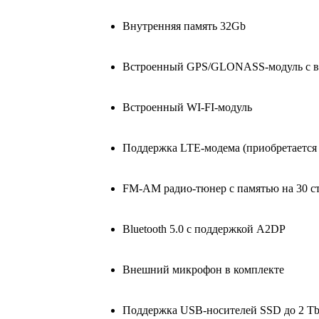
/
Wi-
Внутренняя память 32Gb
Fi
/
Встроенный GPS/GLONASS-модуль с в
DSP
/
Встроенный WI-FI-модуль
память
4Gb
Поддержка LTE-модема (приобретается 
/
встроенная
FM-AM радио-тюнер с памятью на 30 с
64Gb
Bluetooth 5.0 с поддержкой A2DP
Внешний микрофон в комплекте
Поддержка USB-носителей SSD до 2 T