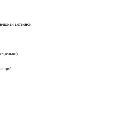
нешней антенной
отдельно)
танций
b