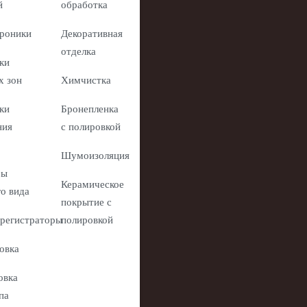
й
обработка
роники
Декоративная
отделка
ки
х зон
Химчистка
ки
Бронепленка
ния
с полировкой
Шумоизоляция
ры
Керамическое
го вида
покрытие с
регистраторы
полировкой
овка
овка
па