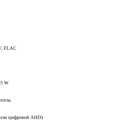
V, FLAC
55 W
итель
й или цифровой AHD)