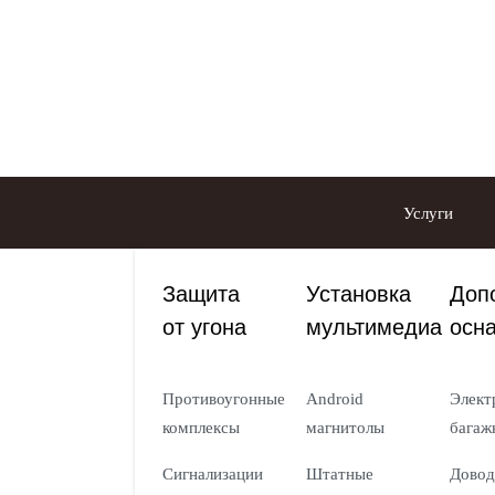
Услуги
Защита
Установка
Доп
от угона
мультимедиа
осн
Противоугонные
Android
Элект
комплексы
магнитолы
багаж
Сигнализации
Штатные
Довод