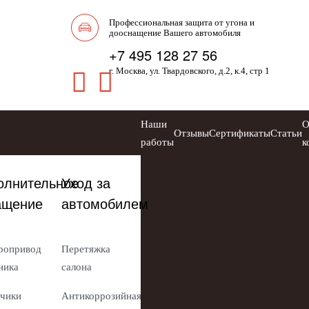
Профессиональная защита от угона и
дооснащение Вашего автомобиля
+7 495 128 27 56
г. Москва, ул. Твардовского, д.2, к.4, стр 1
Наши
Отзывы
Сертификаты
Статьи
работы
к
олнительное
Уход за
ащение
автомобилем
ропривод
Перетяжка
ника
салона
чики
Антикоррозийная