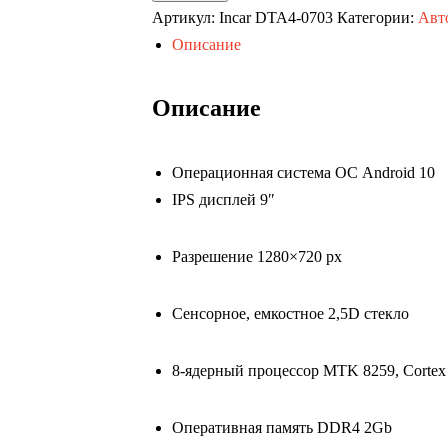
Автомагнитола
Артикул:
Incar DTA4-0703
Категории:
Авт
Suzuki
Описание
Jimny
2005-
Описание
2018
Optimum
Операционная система ОС Android 10
Incar
IPS дисплей 9″
DTA4-
0703
Разрешение 1280×720 px
(Android
10)
9"
Сенсорное, емкостное 2,5D стекло
/
1280x720
8-ядерный процессор MTK 8259, Cortex
/
Bluetooth
Оперативная память DDR4 2Gb