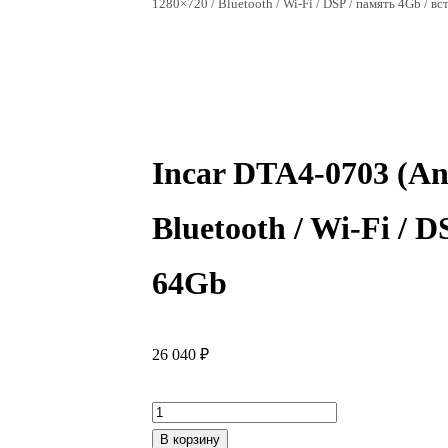
1280×720 / Bluetooth / Wi-Fi / DSP / память 4Gb / в
Incar DTA4-0703 (And
Bluetooth / Wi-Fi / 
64Gb
26 040
₽
Количество
товара
В корзину