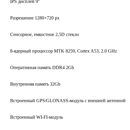
IPS дисплей 9″
7901)
(Android
10)
Разрешение 1280×720 px
DSP,
память
Сенсорное, емкостное 2,5D стекло
2
Gb,
8-ядерный процессор MTK 8259, Cortex A53, 2.0 GHz
внутренняя
32
Оперативная память DDR4 2Gb
Gb,
экран
Внутренняя память 32Gb
9
Встроенный GPS/GLONASS-модуль с внешней антенной
Встроенный WI-FI-модуль