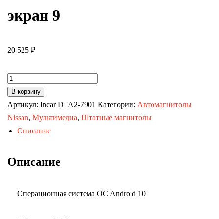
экран 9
20 525
₽
Количество
товара
В корзину
Автомагнитола
Артикул:
Incar DTA2-7901
Категории:
Автомагнитолы
SsangYong
Nissan
,
Мультимедиа
,
Штатные магнитолы
Actyon
Описание
06-
10,
Описание
Kyron
(Optimum
Операционная система ОС Android 10
Incar
DTA2-