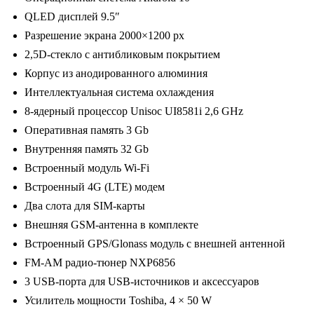
6104-
QLED дисплей 9.5″
3)
Разрешение экрана 2000×1200 px
Android
2,5D-стекло с антибликовым покрытием
10
Корпус из анодированного алюминия
/
Интеллектуальная система охлаждения
2000x1200,
8-ядерный процессор Unisoc UI8581i 2,6 GHz
Bluetooth,
Оперативная память 3 Gb
wi-
Внутренняя память 32 Gb
fi,
Встроенный модуль Wi-Fi
4G
Встроенный 4G (LTE) модем
LTE,
Два слота для SIM-карты
DSP,
Внешняя GSM-антенна в комплекте
3-
Встроенный GPS/Glonass модуль с внешней антенной
32Gb,
FM-AM радио-тюнер NXP6856
размер
3 USB-порта для USB-источников и аксессуаров
экрана
Усилитель мощности Toshiba, 4 × 50 W
9,5