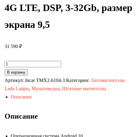
4G LTE, DSP, 3-32Gb, размер
экрана 9,5
31 590
₽
Количество
товара
В корзину
Автомагнитола
Артикул:
Incar TMX2-6104-3
Категории:
Автомагнитолы
Mitsubishi
Lada Largus
,
Мультимедиа
,
Штатные магнитолы
Pajero-
Описание
4
(MAXIMUM
Описание
Incar
TMX2-
Операционная система Android 10