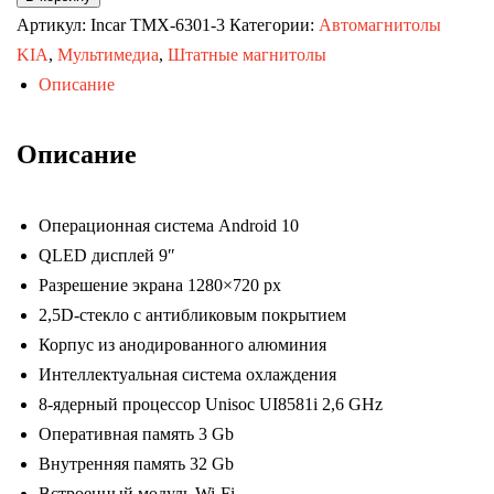
Автомагнитола
Артикул:
Incar TMX-6301-3
Категории:
Автомагнитолы
Lada
KIA
,
Мультимедиа
,
Штатные магнитолы
Granta
Описание
11-
18
Описание
(Incar
TMX-
Операционная система Android 10
6301-
QLED дисплей 9″
3
Разрешение экрана 1280×720 px
Maximum)
2,5D-стекло с антибликовым покрытием
Android
Корпус из анодированного алюминия
10
Интеллектуальная система охлаждения
/
8-ядерный процессор Unisoc UI8581i 2,6 GHz
Wi-
Оперативная память 3 Gb
Fi
Внутренняя память 32 Gb
/
Встроенный модуль Wi-Fi