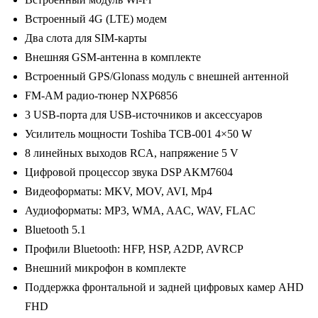
DSP
Встроенный 4G (LTE) модем
/
Два слота для SIM-карты
3-
Внешняя GSM-антенна в комплекте
32
Встроенный GPS/Glonass модуль с внешней антенной
Gb
FM-AM радио-тюнер NXP6856
/
3 USB-порта для USB-источников и аксессуаров
9
Усилитель мощности Toshiba TCB-001 4×50 W
дюймов
8 линейных выходов RCA, напряжение 5 V
Цифровой процессор звука DSP AKM7604
Видеоформаты: MKV, MOV, AVI, Mp4
Аудиоформаты: MP3, WMA, AAC, WAV, FLAC
Bluetooth 5.1
Профили Bluetooth: HFP, HSP, A2DP, AVRCP
Внешний микрофон в комплекте
Поддержка фронтальной и задней цифровых камер AHD
FHD