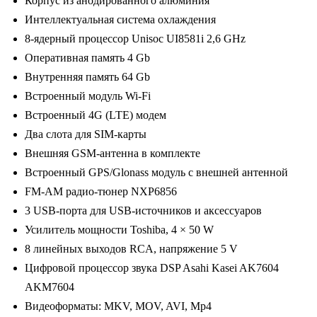
Корпус из анодированного алюминия
10/2000*1200,
Интеллектуальная система охлаждения
BT,
8-ядерный процессор Unisoc UI8581i 2,6 GHz
wi-
Оперативная память 4 Gb
fi,
Внутренняя память 64 Gb
4G
Встроенный модуль Wi-Fi
LTE,
Встроенный 4G (LTE) модем
DSP,
Два слота для SIM-карты
4-
Внешняя GSM-антенна в комплекте
64Gb,
Встроенный GPS/Glonass модуль с внешней антенной
9.5"
FM-AM радио-тюнер NXP6856
3 USB-порта для USB-источников и аксессуаров
Усилитель мощности Toshiba, 4 × 50 W
8 линейных выходов RCA, напряжение 5 V
Цифровой процессор звука DSP Asahi Kasei AK7604
AKM7604
Видеоформаты: MKV, MOV, AVI, Mp4