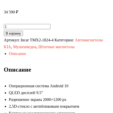
34 590
₽
Количество
товара
В корзину
Автомагнитола
Артикул:
Incar TMX2-1824-4
Категории:
Автомагнитолы
KIA
KIA
,
Мультимедиа
,
Штатные магнитолы
Sportage
Описание
08-
10
Описание
(MAXIMUM
Incar
Операционная система Android 10
TMX2-
QLED дисплей 9.5″
1824-
Разрешение экрана 2000×1200 px
4)
2,5D-стекло с антибликовым покрытием
Android