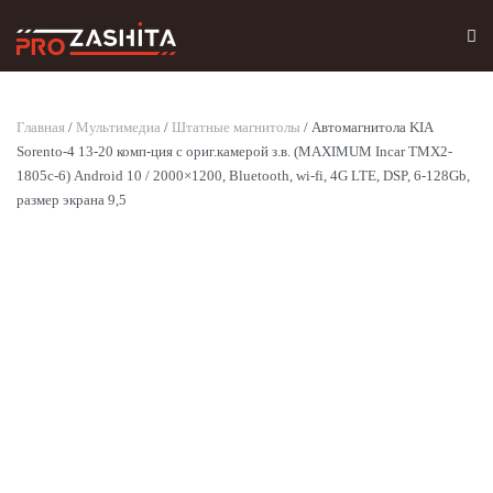
Skip to main content
Главная
/
Мультимедиа
/
Штатные магнитолы
/ Автомагнитола KIA
Sorento-4 13-20 комп-ция с ориг.камерой з.в. (MAXIMUM Incar TMX2-
1805c-6) Android 10 / 2000×1200, Bluetooth, wi-fi, 4G LTE, DSP, 6-128Gb,
размер экрана 9,5