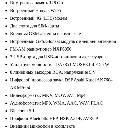
Внутренняя память 128 Gb
6)
Встроенный модуль Wi-Fi
Android
Встроенный 4G (LTE) модем
10
Два слота для SIM-карты
/
Внешняя GSM-антенна в комплекте
2000x1200,
Встроенный GPS/Glonass модуль с внешней антенной
Bluetooth,
FM-AM радио-тюнер NXP6856
wi-
3 USB-порта для USB-источников и аксессуаров
fi,
Усилитель мощности TDA7851 MOSFET 4 × 55 W
4G
8 линейных выходов RCA, напряжение 5 V
LTE,
Цифровой процессор звука DSP Asahi Kasei AK7604
DSP,
AKM7604
6-
Видеоформаты: MKV, MOV, AVI, Mp4
128Gb,
Аудиоформаты: MP3, WMA, AAC, WAV, FLAC
размер
Bluetooth 5.1
экрана
Профили Bluetooth: HFP, HSP, A2DP, AVRCP
9,5
Внешний микрофон в комплекте