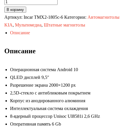
Количество
товара
В корзину
Автомагнитола
Артикул:
Incar TMX2-1805c-6
Категории:
Автомагнитолы
KIA
KIA
,
Мультимедиа
,
Штатные магнитолы
Sorento-
Описание
4
13-
Описание
20
комп-
Операционная система Android 10
ция
QLED дисплей 9,5″
с
Разрешение экрана 2000×1200 px
ориг.камерой
2,5D-стекло с антибликовым покрытием
з.в.
Корпус из анодированного алюминия
(MAXIMUM
Интеллектуальная система охлаждения
Incar
8-ядерный процессор Unisoc UI8581i 2,6 GHz
TMX2-
Оперативная память 6 Gb
1805c-