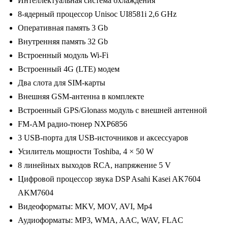
Интеллектуальная система охлаждения
BT,
8-ядерный процессор Unisoc UI8581i 2,6 GHz
wi-
Оперативная память 3 Gb
fi,
Внутренняя память 32 Gb
4G
Встроенный модуль Wi-Fi
LTE,
Встроенный 4G (LTE) модем
DSP,
Два слота для SIM-карты
3-
Внешняя GSM-антенна в комплекте
32Gb,
Встроенный GPS/Glonass модуль с внешней антенной
9.5"
FM-AM радио-тюнер NXP6856
3 USB-порта для USB-источников и аксессуаров
Усилитель мощности Toshiba, 4 × 50 W
8 линейных выходов RCA, напряжение 5 V
Цифровой процессор звука DSP Asahi Kasei AK7604
AKM7604
Видеоформаты: MKV, MOV, AVI, Mp4
Аудиоформаты: MP3, WMA, AAC, WAV, FLAC