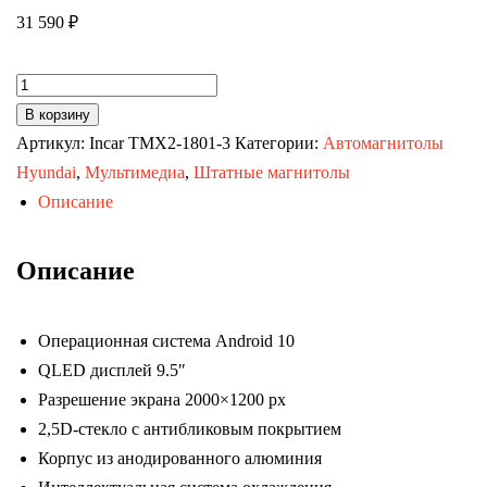
31 590
₽
Количество
товара
В корзину
Автомагнитола
Артикул:
Incar TMX2-1801-3
Категории:
Автомагнитолы
KIA
Hyundai
,
Мультимедиа
,
Штатные магнитолы
Rio
Описание
11-
17
Описание
(MAXIMUM
Incar
Операционная система Android 10
TMX2-
QLED дисплей 9.5″
1801-
Разрешение экрана 2000×1200 px
3)
2,5D-стекло с антибликовым покрытием
Android
Корпус из анодированного алюминия
10/2000*1200,