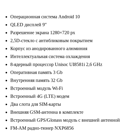
комп-
ция
Операционная система Android 10
с
QLED дисплей 9″
ориг.камерой
Разрешение экрана 1280×720 px
з.в.
2,5D-стекло с антибликовым покрытием
(MAXIMUM
Корпус из анодированного алюминия
Incar
Интеллектуальная система охлаждения
TMX-
8-ядерный процессор Unisoc UI8581i 2,6 GHz
1803c-
Оперативная память 3 Gb
3)
Внутренняя память 32 Gb
Android
Встроенный модуль Wi-Fi
10/1280*720,
Встроенный 4G (LTE) модем
BT,
Два слота для SIM-карты
wi-
Внешняя GSM-антенна в комплекте
fi,
Встроенный GPS/Glonass модуль с внешней антенной
4G
FM-AM радио-тюнер NXP6856
LTE,