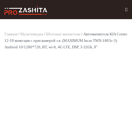
Skip to main content
Главная
/
Мультимедиа
/
Штатные магнитолы
/ Автомагнитола KIA Cerato
12-18 комп-ция с ориг.камерой з.в. (MAXIMUM Incar TMX-1803c-3)
Android 10/1280*720, BT, wi-fi, 4G LTE, DSP, 3-32Gb, 9″