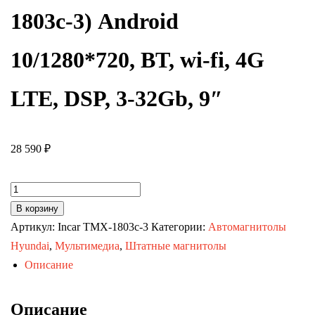
1803c-3) Android
10/1280*720, BT, wi-fi, 4G
LTE, DSP, 3-32Gb, 9″
28 590
₽
Количество
товара
В корзину
Автомагнитола
Артикул:
Incar TMX-1803c-3
Категории:
Автомагнитолы
KIA
Hyundai
,
Мультимедиа
,
Штатные магнитолы
Cerato
Описание
12-
18
Описание