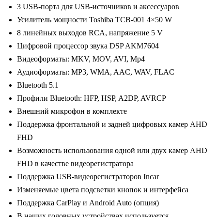
3 USB-порта для USB-источников и аксессуаров
DSP,
Усилитель мощности Toshiba TCB-001 4×50 W
3-
8 линейных выходов RCA, напряжение 5 V
32Gb,
Цифровой процессор звука DSP AKM7604
9"
Видеоформаты: MKV, MOV, AVI, Mp4
Аудиоформаты: MP3, WMA, AAC, WAV, FLAC
Bluetooth 5.1
Профили Bluetooth: HFP, HSP, A2DP, AVRCP
Внешний микрофон в комплекте
Поддержка фронтальной и задней цифровых камер AHD
FHD
Возможность использования одной или двух камер AHD
FHD в качестве видеорегистратора
Поддержка USB-видеорегистраторов Incar
Изменяемые цвета подсветки кнопок и интерфейса
Поддержка CarPlay и Android Auto (опция)
В наших головных устройствах используется