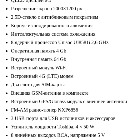
QLED дисплей 9.5″
4)
Разрешение экрана 2000×1200 px
Android
2,5D-стекло с антибликовым покрытием
10/2000*1200,
Корпус из анодированного алюминия
BT,
Интеллектуальная система охлаждения
wi-
8-ядерный процессор Unisoc UI8581i 2,6 GHz
fi,
Оперативная память 4 Gb
4G
Внутренняя память 64 Gb
LTE,
Встроенный модуль Wi-Fi
DSP,
Встроенный 4G (LTE) модем
4-
Два слота для SIM-карты
64Gb,
Внешняя GSM-антенна в комплекте
9.5"
Встроенный GPS/Glonass модуль с внешней антенной
FM-AM радио-тюнер NXP6856
3 USB-порта для USB-источников и аксессуаров
Усилитель мощности Toshiba, 4 × 50 W
8 линейных выходов RCA, напряжение 5 V