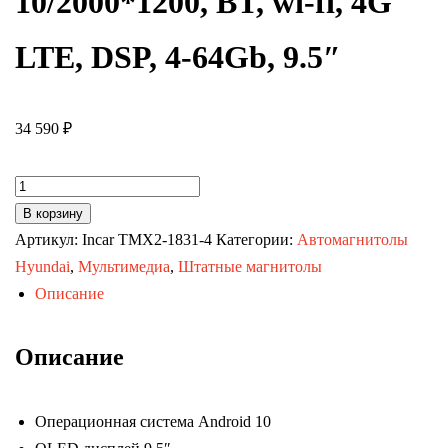
10/2000*1200, BT, wi-fi, 4G
LTE, DSP, 4-64Gb, 9.5″
34 590
₽
Количество
товара
В корзину
Автомагнитола
Артикул:
Incar TMX2-1831-4
Категории:
Автомагнитолы
KIA
Hyundai
,
Мультимедиа
,
Штатные магнитолы
Carens
Описание
II
(MAXIMUM
Описание
Incar
TMX2-
Операционная система Android 10
1831-