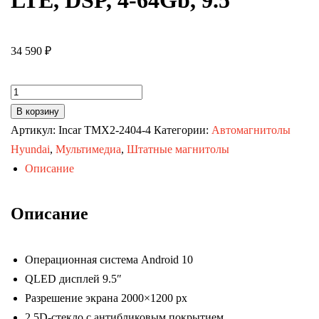
LTE, DSP, 4-64Gb, 9.5″
34 590
₽
Количество
товара
В корзину
Автомагнитола
Артикул:
Incar TMX2-2404-4
Категории:
Автомагнитолы
Hyundai
Hyundai
,
Мультимедиа
,
Штатные магнитолы
Tucson
Описание
16-
18
Описание
(MAXIMUM
Incar
Операционная система Android 10
TMX2-
QLED дисплей 9.5″
2404-
Разрешение экрана 2000×1200 px
4)
2,5D-стекло с антибликовым покрытием