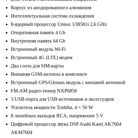
Android
Корпус из анодированного алюминия
10/2000*1200,
Интеллектуальная система охлаждения
BT,
8-ядерный процессор Unisoc UI8581i 2,6 GHz
wi-
Оперативная память 4 Gb
fi,
Внутренняя память 64 Gb
4G
Встроенный модуль Wi-Fi
LTE,
Встроенный 4G (LTE) модем
DSP,
Два слота для SIM-карты
4-
Внешняя GSM-антенна в комплекте
64Gb,
Встроенный GPS/Glonass модуль с внешней антенной
9.5"
FM-AM радио-тюнер NXP6856
3 USB-порта для USB-источников и аксессуаров
Усилитель мощности Toshiba, 4 × 50 W
8 линейных выходов RCA, напряжение 5 V
Цифровой процессор звука DSP Asahi Kasei AK7604
AKM7604