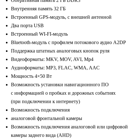
Оперативная память 2 ГБ DDR3
/
Внутренняя память 32 ГБ
2-
Встроенный GPS-модуль, с внешней антенной
32
Два порта USB
Gb
Встроенный WI-FI-модуль
/
Bluetooth-модуль с профилем потокового аудио A2DP
Wi-
Поддержка штатных аналоговых кнопок руля
Fi
Видеоформаты: MKV, MOV, AVI, Mp4
/
Аудиоформаты: MP3, FLAC, WMA, AAC
9
Мощность 4×50 Вт
дюймов
Возможность установки навигационного ПО
с информацией о пробках и дорожных событиях
(при подключении к интернету)
Возможность подключения
аналоговой фронтальной камеры
Возможность подключения аналоговой или цифровой
камеры заднего вида (AHD)