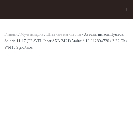
Skip to main content
Главная
/
Мультимедиа
/
Штатные магнитолы
/ Автомагнитола Hyundai
Solaris 11-17 (TRAVEL Incar ANB-2421) Android 10 / 1280×720 / 2-32 Gb /
Wi-Fi / 9 дюймов