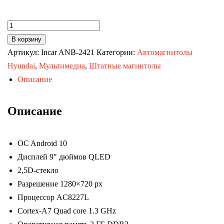
Количество
товара
В корзину
Автомагнитола
Артикул:
Incar ANB-2421
Категории:
Автомагнитолы
Hyundai
Hyundai
,
Мультимедиа
,
Штатные магнитолы
Solaris
Описание
11-
17
Описание
(TRAVEL
Incar
OC Android 10
ANB-
Дисплей 9″ дюймов QLED
2421)
2,5D-стекло
Android
Разрешение 1280×720 px
10
Процессор AC8227L
/
Cortex-A7 Quad core 1.3 GHz
1280x720