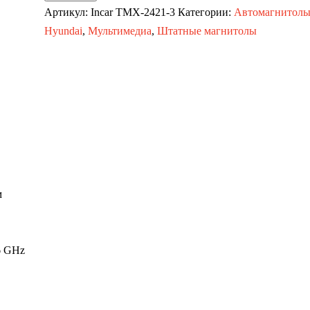
Автомагнитола
Артикул:
Incar TMX-2421-3
Категории:
Автомагнитол
Hyundai
Hyundai
,
Мультимедиа
,
Штатные магнитолы
Solaris
11-
17
(MAXIMUM
Incar
TMX-
2421-
3)
м
Android
10/1280*720,
BT,
6 GHz
wi-
fi,
4G