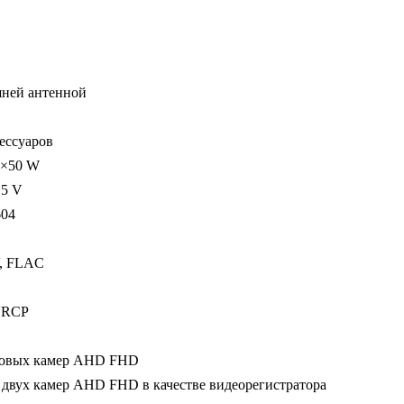
LTE,
DSP,
3-
32Gb,
шней антенной
9"
ессуаров
4×50 W
 5 V
604
, FLAC
AVRCP
ровых камер AHD FHD
 двух камер AHD FHD в качестве видеорегистратора