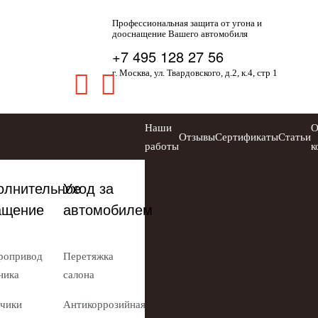
Профессиональная защита от угона и
дооснащение Вашего автомобиля
+7 495 128 27 56
г. Москва, ул. Твардовского, д.2, к.4, стр 1
Наши
Отзывы
Сертификаты
Статьи
работы
к
олнительное
Уход за
ащение
автомобилем
ропривод
Перетяжка
ника
салона
чики
Антикоррозийная