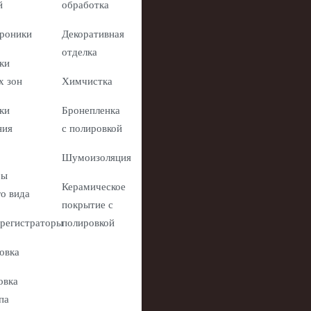
й
обработка
роники
Декоративная
отделка
ки
х зон
Химчистка
ки
Бронепленка
ния
с полировкой
Шумоизоляция
ры
Керамическое
го вида
покрытие с
регистраторы
полировкой
овка
овка
па