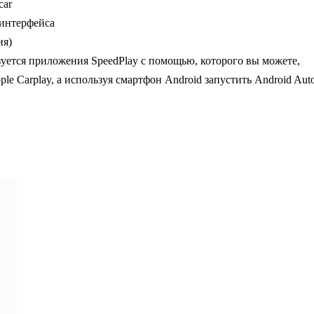
car
 интерфейса
ия)
уется приложения SpeedPlay с помощью, которого вы можете,
le Carplay, а используя смартфон Android запустить Android Aut
MX2-7709-4-ГП MAXIMUM (Android 10) 2000×120
 голосовой помощник