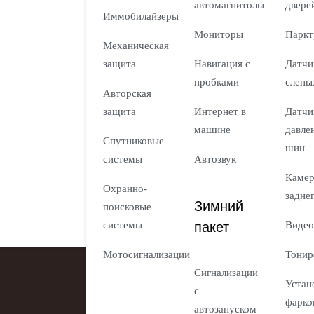
автомагнитолы
двере
Иммобилайзеры
Мониторы
Паркт
Механическая
защита
Навигация с
Датчи
пробками
слепы
Авторская
защита
Интернет в
Датчи
машине
давле
Спутниковые
шин
системы
Автозвук
Каме
Охранно-
задне
Зимний
поисковые
пакет
системы
Видео
Мотосигнализации
Тонир
Сигнализации
Устан
с
фарко
автозапуском