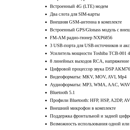
Встроенный 4G (LTE) модем
Два слота для SIM-карты
Внешняя GSM-антенна в комплекте
Встроенный GPS/Glonass модуль с вне
FM-AM радио-тюнер NXP6856
3 USB-порта для USB-источников и акс
Усилитель мощности Toshiba TCB-001 
8 линейных выходов RCA, напряжение
Цифровой процессор звука DSP AKM7
Видеоформаты: MKV, MOV, AVI, Mp4
Аудиоформаты: MP3, WMA, AAC, WAV
Bluetooth 5.1
Профили Bluetooth: HFP, HSP, A2DP, 
Внешний микрофон в комплекте
Поддержка фронтальной и задней циф
Возможность использования одной или