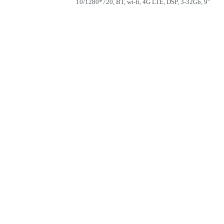
10/1280*720, BT, wi-fi, 4G LTE, DSP, 3-32Gb, 9″