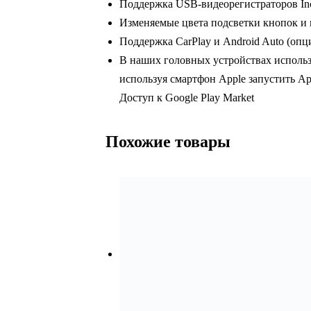
Поддержка USB-видеорегистраторов In
Изменяемые цвета подсветки кнопок и
Поддержка CarPlay и Android Auto (опц
В наших головных устройствах использ
используя смартфон Apple запустить App
Доступ к Google Play Market
Похожие товары
Автомагнитола 9.5″ INCAR T
Wi-Fi, 4G LTE, DSP, 4+64Gb,
32 900
₽
В корзину