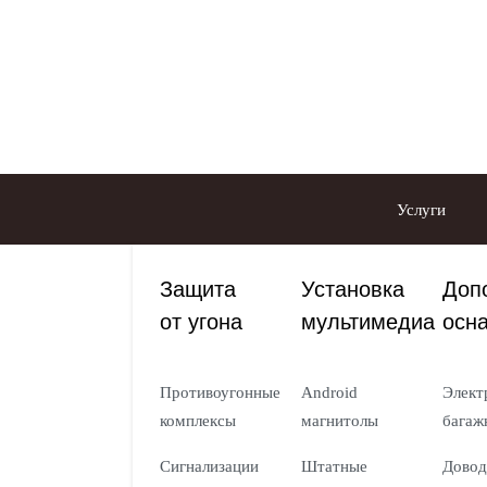
Услуги
Защита
Установка
Доп
от угона
мультимедиа
осн
Противоугонные
Android
Элект
комплексы
магнитолы
багаж
Сигнализации
Штатные
Довод