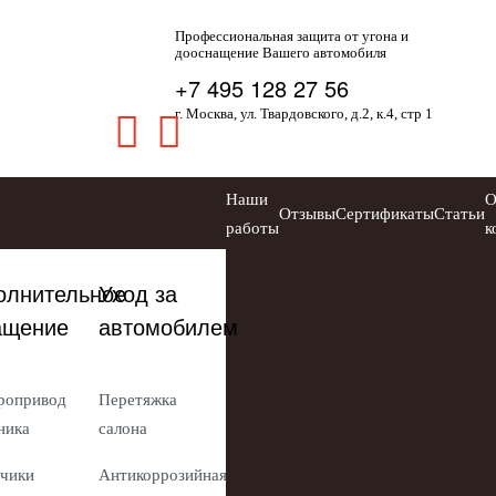
Профессиональная защита от угона и
дооснащение Вашего автомобиля
+7 495 128 27 56
г. Москва, ул. Твардовского, д.2, к.4, стр 1
Наши
Отзывы
Сертификаты
Статьи
работы
к
олнительное
Уход за
ащение
автомобилем
ропривод
Перетяжка
ника
салона
чики
Антикоррозийная