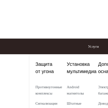
Услуги
Защита
Установка
Доп
от угона
мультимедиа
осн
Противоугонные
Android
Элект
комплексы
магнитолы
багаж
Сигнализации
Штатные
Довод