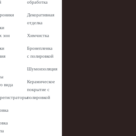
й
обработка
роники
Декоративная
отделка
ки
х зон
Химчистка
ки
Бронепленка
ния
с полировкой
Шумоизоляция
ры
Керамическое
го вида
покрытие с
регистраторы
полировкой
овка
овка
па