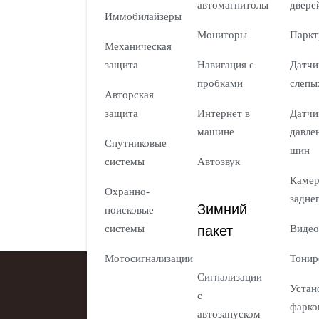
автомагнитолы
двере
Иммобилайзеры
Мониторы
Паркт
Механическая
защита
Навигация с
Датчи
пробками
слепы
Авторская
защита
Интернет в
Датчи
машине
давле
Спутниковые
шин
системы
Автозвук
Каме
Охранно-
задне
Зимний
поисковые
пакет
системы
Видео
Мотосигнализации
Тонир
Сигнализации
Устан
с
фарко
автозапуском