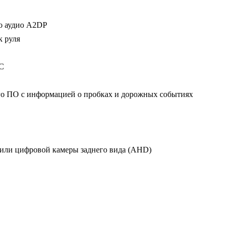
32
Gb
го аудио A2DP
/
 руля
Wi-
Fi
C
/
9
о ПО с информацией о пробках и дорожных событиях
дюймов
или цифровой камеры заднего вида (AHD)