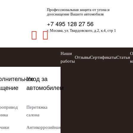
Профессиональная защита от угона и
дооснащение Вашего автомобиля
+7 495 128 27 56
г. Москва, ул. Твардовского, д.2, к.4, стр 1
Наши
Отзывы
Сертификаты
Статьи
работы
к
олнительное
Уход за
ащение
автомобилем
ропривод
Перетяжка
ника
салона
чики
Антикоррозийная