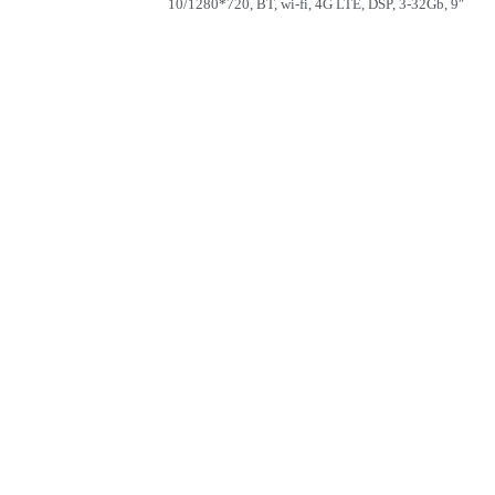
10/1280*720, BT, wi-fi, 4G LTE, DSP, 3-32Gb, 9″