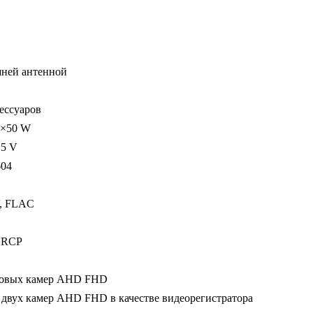
LTE,
DSP,
3-
32Gb,
шней антенной
9"
ессуаров
4×50 W
 5 V
604
, FLAC
AVRCP
ровых камер AHD FHD
 двух камер AHD FHD в качестве видеорегистратора