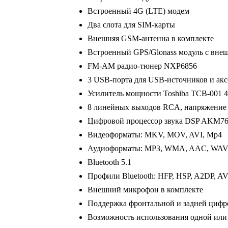
Встроенный 4G (LTE) модем
Два слота для SIM-карты
Внешняя GSM-антенна в комплекте
Встроенный GPS/Glonass модуль с вне
FM-AM радио-тюнер NXP6856
3 USB-порта для USB-источников и акс
Усилитель мощности Toshiba TCB-001 
8 линейных выходов RCA, напряжение
Цифровой процессор звука DSP AKM7
Видеоформаты: MKV, MOV, AVI, Mp4
Аудиоформаты: MP3, WMA, AAC, WAV
Bluetooth 5.1
Профили Bluetooth: HFP, HSP, A2DP, 
Внешний микрофон в комплекте
Поддержка фронтальной и задней циф
Возможность использования одной или