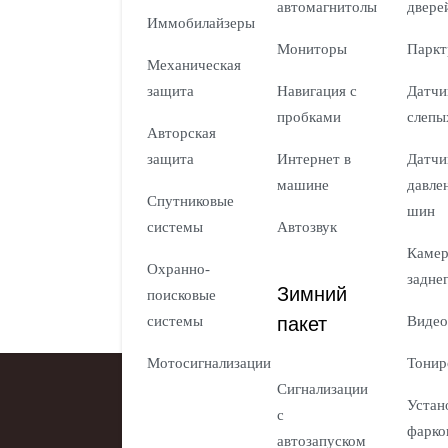
автомагнитолы
двере
Иммобилайзеры
Мониторы
Паркт
Механическая
защита
Навигация с
Датчи
пробками
слепы
Авторская
защита
Интернет в
Датчи
машине
давле
Спутниковые
шин
системы
Автозвук
Каме
Охранно-
задне
Зимний
поисковые
пакет
системы
Видео
Мотосигнализации
Тонир
Сигнализации
Устан
с
фарко
автозапуском