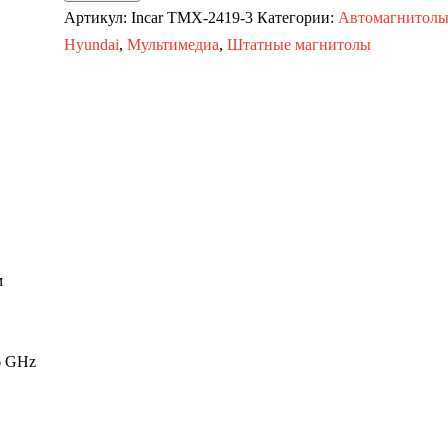
Автомагнитола
Артикул:
Incar TMX-2419-3
Категории:
Автомагнитол
Hyundai
Hyundai
,
Мультимедиа
,
Штатные магнитолы
Elantra
16-
18
(MAXIMUM
Incar
TMX-
2419-
3)
м
Android
10/1280*720,
BT,
6 GHz
wi-
fi,
4G