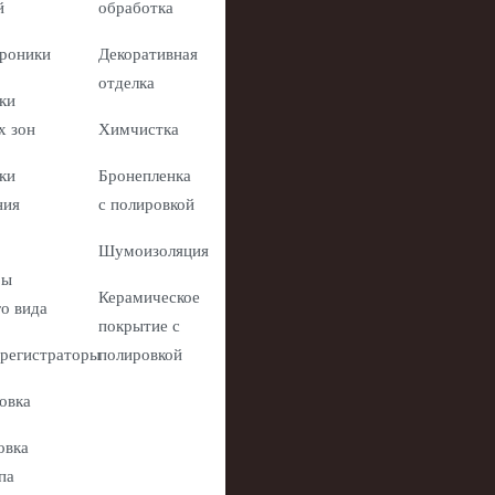
й
обработка
роники
Декоративная
отделка
ки
х зон
Химчистка
ки
Бронепленка
ния
с полировкой
Шумоизоляция
ры
Керамическое
го вида
покрытие с
регистраторы
полировкой
овка
овка
па