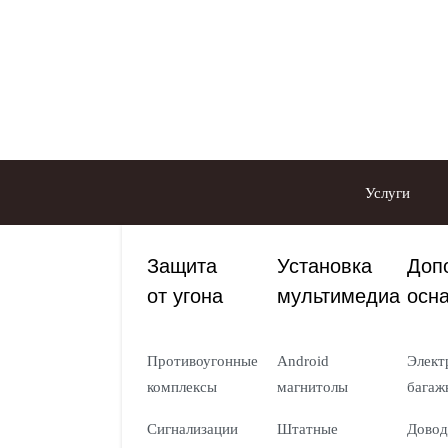
Услуги
Защита
Установка
Доп
от угона
мультимедиа
осн
Противоугонные
Android
Элект
комплексы
магнитолы
багаж
Сигнализации
Штатные
Довод