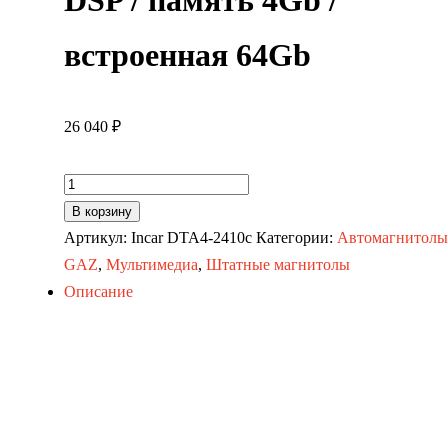
DSP / память 4Gb /
встроенная 64Gb
26 040
₽
Количество
товара
В корзину
Автомагнитола
Артикул:
Incar DTA4-2410c
Категории:
Автомагнитолы
Hyundai
GAZ
,
Мультимедиа
,
Штатные магнитолы
Creta
Описание
(20-
21)
для
комплектации
автомобиля