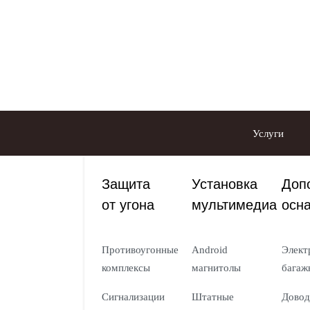
Услуги
Защита
Установка
Доп
от угона
мультимедиа
осн
Противоугонные
Android
Элект
комплексы
магнитолы
багаж
Сигнализации
Штатные
Довод