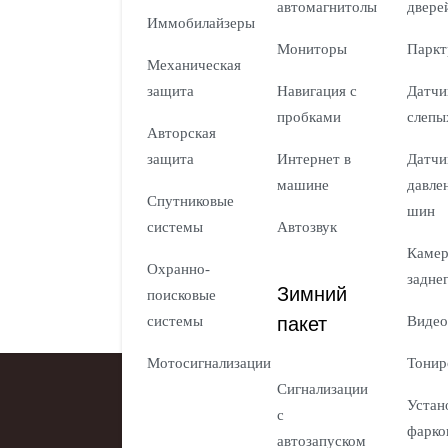
автомагнитолы
двере
Иммобилайзеры
Мониторы
Паркт
Механическая
защита
Навигация с
Датчи
пробками
слепы
Авторская
защита
Интернет в
Датчи
машине
давле
Спутниковые
шин
системы
Автозвук
Каме
Охранно-
задне
Зимний
поисковые
пакет
системы
Видео
Мотосигнализации
Тонир
Сигнализации
Устан
с
фарко
автозапуском