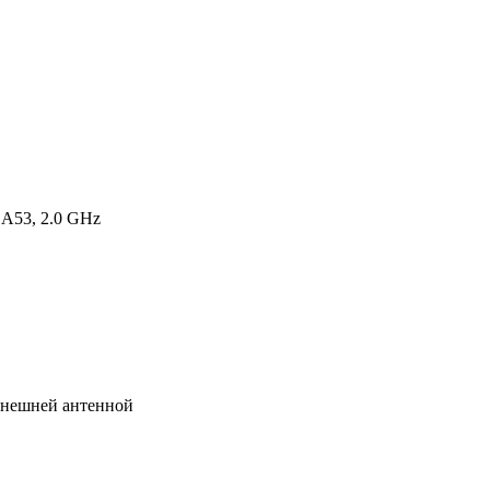
с
камерой
заднего
видаOptimum
Incar
DTA4-
2410c
(Android
 A53, 2.0 GHz
10)
10"
/
1280x720
/
Bluetooth
нешней антенной
/
Wi-
Fi