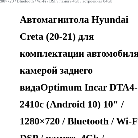
80×720 / Bluetooth / Wi-Fi / DSP / память 4Gb / встроенная 64Gb
Автомагнитола Hyundai
Creta (20-21) для
комплектации автомобиля
камерой заднего
видаOptimum Incar DTA4-
2410c (Android 10) 10″ /
1280×720 / Bluetooth / Wi-Fi