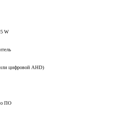
55 W
итель
й или цифровой AHD)
го ПО