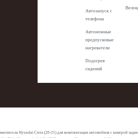
Велок
Автозапуск с
телефона
Автономные
предпусковые
нагреватели
Подогрев
сидений
магнитола Hyundai Creta (20-21) для комплектации автомобиля с камерой задне