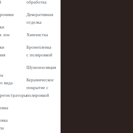
й
обработка
роники
Декоративная
отделка
ки
х зон
Химчистка
ки
Бронепленка
ния
с полировкой
Шумоизоляция
ры
Керамическое
го вида
покрытие с
регистраторы
полировкой
овка
овка
па