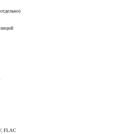
/
отдельно)
DSP
/
танций
память
4Gb
/
встроенная
64Gb
b
V, FLAC