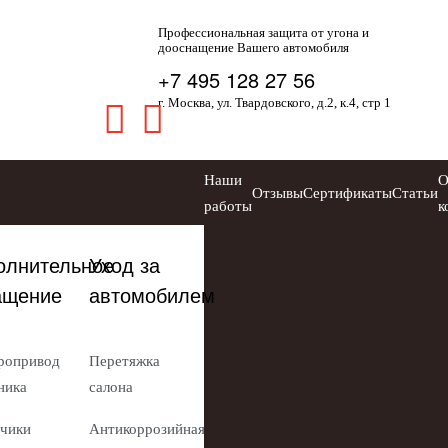
Профессиональная защита от угона и
дооснащение Вашего автомобиля
+7 495 128 27 56
г. Москва, ул. Твардовского, д.2, к.4, стр 1
Наши
Отзывы
Сертификаты
Статьи
работы
к
олнительное
Уход за
ащение
автомобилем
ропривод
Перетяжка
ника
салона
чики
Антикоррозийная