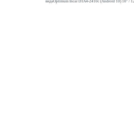
видаOptimum Incar DTA4-2410c (Android 10) 10″ / 12