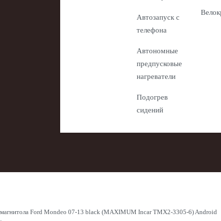
Велок
Автозапуск с
телефона
Автономные
предпусковые
нагреватели
Подогрев
сидений
омагнитола Ford Mondeo 07-13 black (MAXIMUM Incar TMX2-3305-6) Android