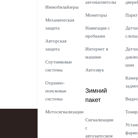
автомагнитолы
двере
Иммобилайзеры
Мониторы
Паркт
Механическая
защита
Навигация с
Датчи
пробками
слепы
Авторская
защита
Интернет в
Датчи
машине
давле
Спутниковые
шин
системы
Автозвук
Каме
Охранно-
задне
Зимний
поисковые
пакет
системы
Видео
Мотосигнализации
Тонир
Сигнализации
Устан
с
фарко
автозапуском