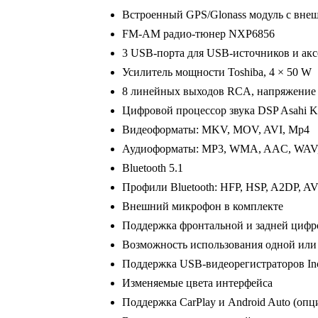
Встроенный GPS/Glonass модуль с вне
6-
FM-AM радио-тюнер NXP6856
128Gb,
3 USB-порта для USB-источников и акс
10.4"
Усилитель мощности Toshiba, 4 × 50 W
8 линейных выходов RCA, напряжение
Цифровой процессор звука DSP Asahi 
Видеоформаты: MKV, MOV, AVI, Mp4
Аудиоформаты: MP3, WMA, AAC, WAV
Bluetooth 5.1
Профили Bluetooth: HFP, HSP, A2DP, 
Внешний микрофон в комплекте
Поддержка фронтальной и задней циф
Возможность использования одной или
Поддержка USB-видеорегистраторов In
Изменяемые цвета интерфейса
Поддержка CarPlay и Android Auto (опц