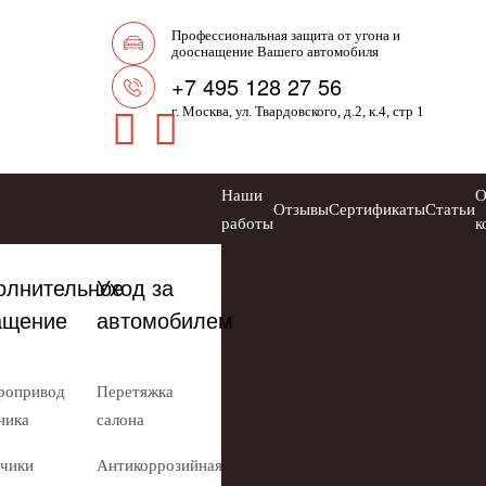
Профессиональная защита от угона и
дооснащение Вашего автомобиля
+7 495 128 27 56
г. Москва, ул. Твардовского, д.2, к.4, стр 1
Наши
Отзывы
Сертификаты
Статьи
работы
к
олнительное
Уход за
ащение
автомобилем
ропривод
Перетяжка
ника
салона
чики
Антикоррозийная