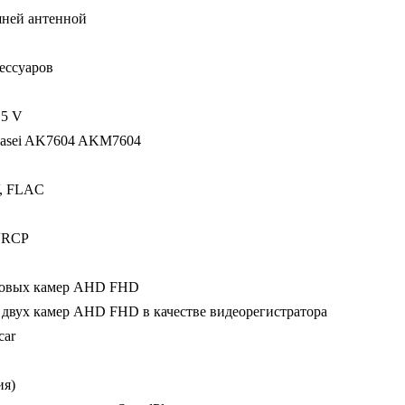
шней антенной
ессуаров
 5 V
Kasei AK7604 AKM7604
, FLAC
AVRCP
ровых камер AHD FHD
 двух камер AHD FHD в качестве видеорегистратора
car
ия)