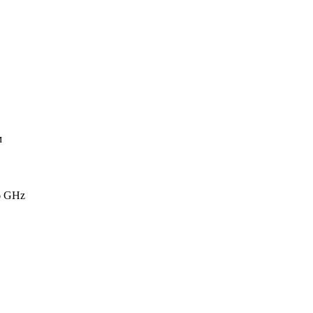
м
6 GHz