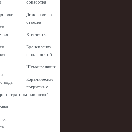
й
обработка
роники
Декоративная
отделка
ки
х зон
Химчистка
ки
Бронепленка
ния
с полировкой
Шумоизоляция
ры
Керамическое
го вида
покрытие с
регистраторы
полировкой
овка
овка
па