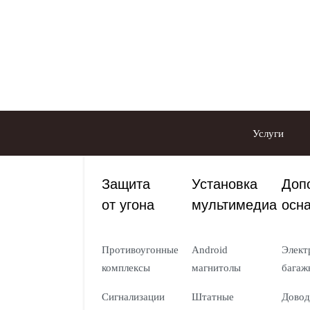
Услуги
Защита
Установка
Доп
от угона
мультимедиа
осн
Противоугонные
Android
Элект
комплексы
магнитолы
багаж
Сигнализации
Штатные
Довод