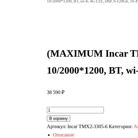
10/2000*1200, BT, wi-fi, 4G LTE, DSP, 6-128Gb, 10.4
(MAXIMUM Incar TM
10/2000*1200, BT, wi
38 590
₽
Количество
товара
В корзину
Автомагнитола
Артикул:
Incar TMX2-3305-6
Категории:
А
Ford
Описание