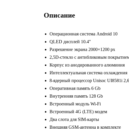
Mondeo
07-
Описание
13
black
Операционная система Android 10
(MAXIMUM
QLED дисплей 10.4″
Incar
Разрешение экрана 2000×1200 px
TMX2-
2,5D-стекло с антибликовым покрытие
3305-
Корпус из анодированного алюминия
6)
Интеллектуальная система охлаждения
Android
8-ядерный процессор Unisoc UI8581i 2,
10/2000*1200,
Оперативная память 6 Gb
BT,
Внутренняя память 128 Gb
wi-
Встроенный модуль Wi-Fi
fi,
Встроенный 4G (LTE) модем
4G
Два слота для SIM-карты
LTE,
Внешняя GSM-антенна в комплекте
DSP,