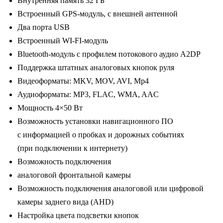
Внутренняя память 32 ГБ
2-
Встроенный GPS-модуль, с внешней антенной
32
Два порта USB
Gb
Встроенный WI-FI-модуль
/
Bluetooth-модуль с профилем потокового аудио A2DP
Wi-
Поддержка штатных аналоговых кнопок руля
Fi
Видеоформаты: MKV, MOV, AVI, Mp4
/
Аудиоформаты: MP3, FLAC, WMA, AAC
9
Мощность 4×50 Вт
дюймов
Возможность установки навигационного ПО
с информацией о пробках и дорожных событиях
(при подключении к интернету)
Возможность подключения
аналоговой фронтальной камеры
Возможность подключения аналоговой или цифровой
камеры заднего вида (AHD)
Настройка цвета подсветки кнопок