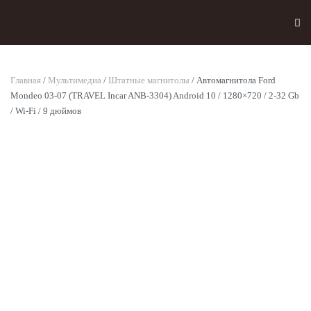
Skip to main content
Главная
/
Мультимедиа
/
Штатные магнитолы
/ Автомагнитола Ford
Mondeo 03-07 (TRAVEL Incar ANB-3304) Android 10 / 1280×720 / 2-32 Gb
/ Wi-Fi / 9 дюймов