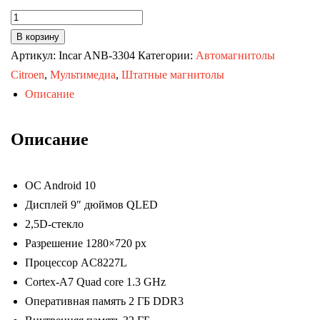
Количество
товара
В корзину
Автомагнитола
Артикул:
Incar ANB-3304
Категории:
Автомагнитолы
Ford
Citroen
,
Мультимедиа
,
Штатные магнитолы
Mondeo
Описание
03-
07
Описание
(TRAVEL
Incar
OC Android 10
ANB-
Дисплей 9″ дюймов QLED
3304)
2,5D-стекло
Android
Разрешение 1280×720 px
10
Процессор AC8227L
/
Cortex-A7 Quad core 1.3 GHz
1280x720
Оперативная память 2 ГБ DDR3
/