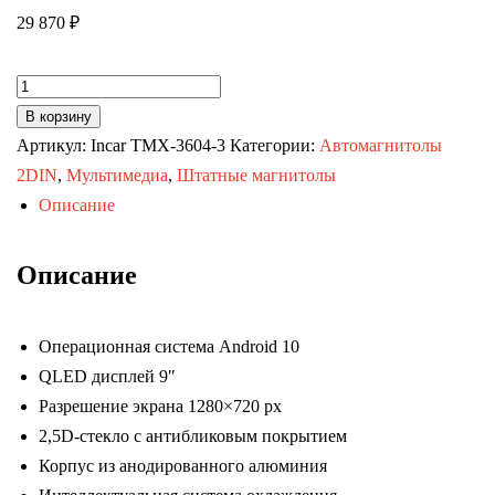
29 870
₽
Количество
товара
В корзину
Автомагнитола
Артикул:
Incar TMX-3604-3
Категории:
Автомагнитолы
Chevrolet
2DIN
,
Мультимедиа
,
Штатные магнитолы
Cobalt,
Описание
Ravon
R4
Описание
(Incar
TMX-
Операционная система Android 10
3604-
QLED дисплей 9″
3
Разрешение экрана 1280×720 px
Maximum)
2,5D-стекло с антибликовым покрытием
Android
Корпус из анодированного алюминия
10