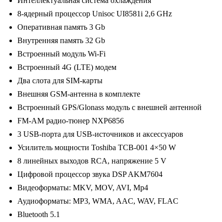
Интеллектуальная система охлаждения
/
8-ядерный процессор Unisoc UI8581i 2,6 GHz
Wi-
Оперативная память 3 Gb
Fi
Внутренняя память 32 Gb
/
Встроенный модуль Wi-Fi
DSP
Встроенный 4G (LTE) модем
/
Два слота для SIM-карты
3-
Внешняя GSM-антенна в комплекте
32
Встроенный GPS/Glonass модуль с внешней антенной
Gb
FM-AM радио-тюнер NXP6856
/
3 USB-порта для USB-источников и аксессуаров
9
Усилитель мощности Toshiba TCB-001 4×50 W
дюймов
8 линейных выходов RCA, напряжение 5 V
Цифровой процессор звука DSP AKM7604
Видеоформаты: MKV, MOV, AVI, Mp4
Аудиоформаты: MP3, WMA, AAC, WAV, FLAC
Bluetooth 5.1