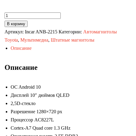
Количество
товара
В корзину
Автомагнитола
Артикул:
Incar ANB-2215
Категории:
Автомагнитолы
Toyota
Toyota
,
Мультимедиа
,
Штатные магнитолы
LC
Описание
Prado
150
Описание
21+
(TRAVEL
OC Android 10
Incar
Дисплей 10″ дюймов QLED
ANB-
2,5D-стекло
2215)
Разрешение 1280×720 px
Android
Процессор AC8227L
10
Cortex-A7 Quad core 1.3 GHz
/