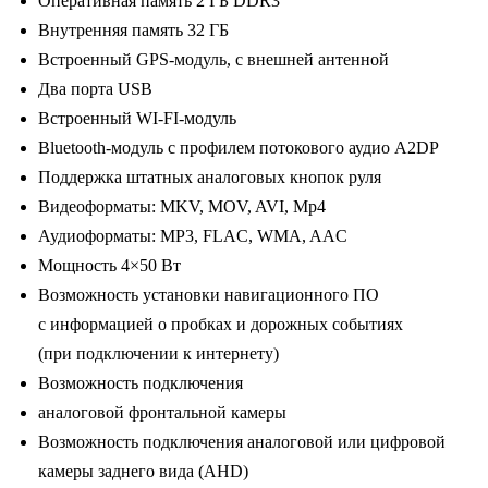
Оперативная память 2 ГБ DDR3
1280x720
Внутренняя память 32 ГБ
/
Встроенный GPS-модуль, с внешней антенной
2-
Два порта USB
32
Встроенный WI-FI-модуль
Gb
Bluetooth-модуль с профилем потокового аудио A2DP
/
Поддержка штатных аналоговых кнопок руля
Wi-
Видеоформаты: MKV, MOV, AVI, Mp4
Fi
Аудиоформаты: MP3, FLAC, WMA, AAC
/
Мощность 4×50 Вт
10
Возможность установки навигационного ПО
дюймов
с информацией о пробках и дорожных событиях
(при подключении к интернету)
Возможность подключения
аналоговой фронтальной камеры
Возможность подключения аналоговой или цифровой
камеры заднего вида (AHD)