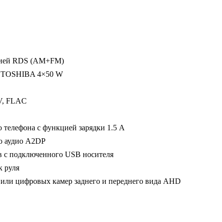
цией RDS (AM+FM)
а TOSHIBA 4×50 W
V, FLAC
телефона с функцией зарядки 1.5 А
го аудио A2DP
в с подключенного USB носителя
 руля
или цифровых камер заднего и переднего вида AHD