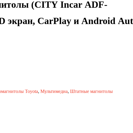
нитолы (CITY Incar ADF-
5D экран, CarPlay и Android Aut
омплектация
омагнитолы Toyota
,
Мультимедиа
,
Штатные магнитолы
roid Auto, 10