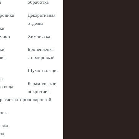
й
обработка
роники
Декоративная
отделка
ки
х зон
Химчистка
ки
Бронепленка
ния
с полировкой
Шумоизоляция
ры
Керамическое
го вида
покрытие с
регистраторы
полировкой
овка
овка
па