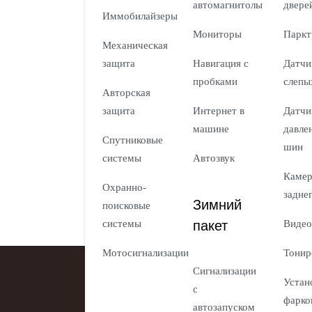
автомагнитолы
двере
Иммобилайзеры
Мониторы
Паркт
Механическая
защита
Навигация с
Датчи
пробками
слепы
Авторская
защита
Интернет в
Датчи
машине
давле
Спутниковые
шин
системы
Автозвук
Каме
Охранно-
задне
Зимний
поисковые
пакет
системы
Видео
Мотосигнализации
Тонир
Сигнализации
Устан
с
фарко
автозапуском