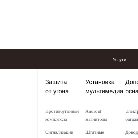
Услуги
Защита
Установка
Доп
от угона
мультимедиа
осн
Противоугонные
Android
Элект
комплексы
магнитолы
багаж
Сигнализации
Штатные
Довод