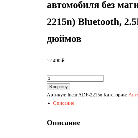
автомобиля без маг
2215n) Bluetooth, 2.
дюймов
12 490
₽
Количество
товара
В корзину
Автомагнитола Toyota LC Prado 150 21+ к
Артикул:
Incar ADF-2215n
Категории:
Авт
автомобиля
Описание
без магнитолы (CITY Incar ADF-
2215n) Bluetooth, 2.5D экран, CarPlay и And
Описание
дюймов