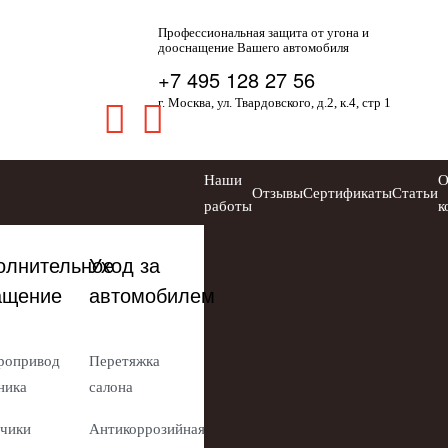
Профессиональная защита от угона и
дооснащение Вашего автомобиля
+7 495 128 27 56
г. Москва, ул. Твардовского, д.2, к.4, стр 1
Наши
Отзывы
Сертификаты
Статьи
работы
к
олнительное
Уход за
ащение
автомобилем
ропривод
Перетяжка
ника
салона
чики
Антикоррозийная