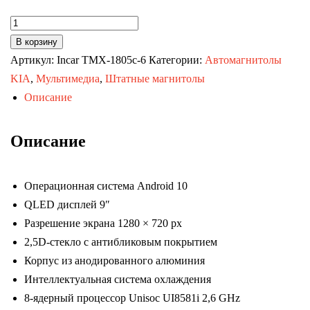
Количество
товара
В корзину
Автомагнитола
Артикул:
Incar TMX-1805c-6
Категории:
Автомагнитолы
KIA
KIA
,
Мультимедиа
,
Штатные магнитолы
Sorento-
Описание
4
13-
Описание
20
для
Операционная система Android 10
комплектации
QLED дисплей 9″
авто
Разрешение экрана 1280 × 720 px
с
2,5D-стекло с антибликовым покрытием
камерой
Корпус из анодированного алюминия
заднего
Интеллектуальная система охлаждения
вида
8-ядерный процессор Unisoc UI8581i 2,6 GHz
(Maximum