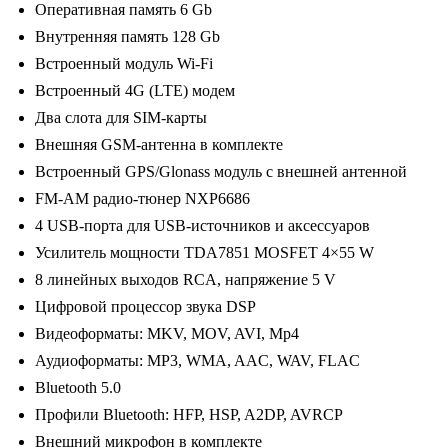
Оперативная память 6 Gb
Incar
Внутренняя память 128 Gb
TMX-
Встроенный модуль Wi-Fi
1805c-
Встроенный 4G (LTE) модем
6)
Два слота для SIM-карты
Android
Внешняя GSM-антенна в комплекте
10,
Встроенный GPS/Glonass модуль с внешней антенной
QLED
FM-AM радио-тюнер NXP6686
1280x720,
4 USB-порта для USB-источников и аксессуаров
8
Усилитель мощности TDA7851 MOSFET 4×55 W
ядер,
8 линейных выходов RCA, напряжение 5 V
BT
Цифровой процессор звука DSP
5.0,
Видеоформаты: MKV, MOV, AVI, Mp4
4G,
Аудиоформаты: MP3, WMA, AAC, WAV, FLAC
Wi-
Bluetooth 5.0
Fi,
Профили Bluetooth: HFP, HSP, A2DP, AVRCP
DSP,
Внешний микрофон в комплекте
память