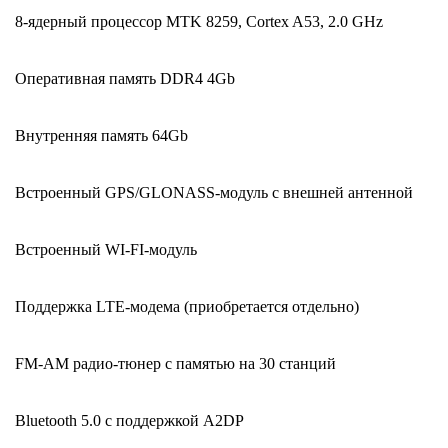
1803c
8-ядерный процессор MTK 8259, Cortex A53, 2.0 GHz
(Android
10)
Оперативная память DDR4 4Gb
9"
/
Внутренняя память 64Gb
1280x720
/
Встроенный GPS/GLONASS-модуль с внешней антенной
Bluetooth
/
Встроенный WI-FI-модуль
Wi-
Fi
Поддержка LTE-модема (приобретается отдельно)
/
DSP
FM-AM радио-тюнер с памятью на 30 станций
/
память
4Gb
Bluetooth 5.0 с поддержкой A2DP
/