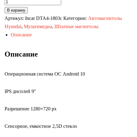
Количество
товара
В корзину
Автомагнитола
Артикул:
Incar DTA4-1803c
Категории:
Автомагнитолы
KIA
Hyundai
,
Мультимедиа
,
Штатные магнитолы
Cerato
Описание
12-
18
Описание
для
комплектации
Операционная система ОС Android 10
автомобиля
с
IPS дисплей 9″
камерой
заднего
вида
Разрешение 1280×720 px
Optimum
Incar
Сенсорное, емкостное 2,5D стекло
DTA4-