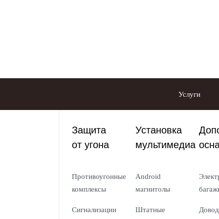
Услуги
Защита
Установка
Доп
от угона
мультимедиа
осн
Противоугонные
Android
Элект
комплексы
магнитолы
багаж
Сигнализации
Штатные
Довод