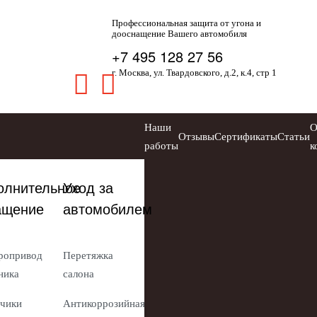
Профессиональная защита от угона и
дооснащение Вашего автомобиля
+7 495 128 27 56
г. Москва, ул. Твардовского, д.2, к.4, стр 1
Наши
Отзывы
Сертификаты
Статьи
работы
к
олнительное
Уход за
ащение
автомобилем
ропривод
Перетяжка
ника
салона
чики
Антикоррозийная