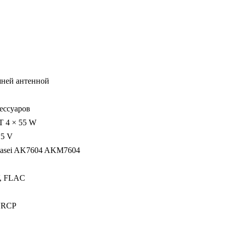
wi-
fi,
4G
LTE,
DSP,
6-
шней антенной
128Gb,
размер
ессуаров
экрана
 4 × 55 W
9,5
 5 V
Kasei AK7604 AKM7604
, FLAC
AVRCP