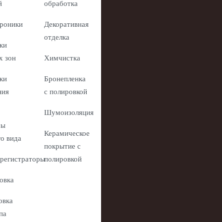
й
обработка
роники
Декоративная
отделка
ки
х зон
Химчистка
ки
Бронепленка
ния
с полировкой
Шумоизоляция
ры
Керамическое
го вида
покрытие с
регистраторы
полировкой
овка
овка
па