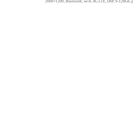
2000×1200, Bluetooth, wi-fi, 4G LTE, DSP, 6-128Gb, 