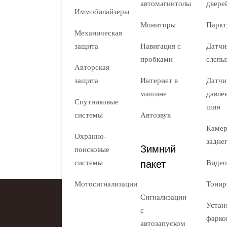
автомагнитолы
двере
Иммобилайзеры
Мониторы
Паркт
Механическая
защита
Навигация с
Датчи
пробками
слепы
Авторская
защита
Интернет в
Датчи
машине
давле
Спутниковые
шин
системы
Автозвук
Каме
Охранно-
задне
Зимний
поисковые
пакет
системы
Видео
Мотосигнализации
Тонир
Сигнализации
Устан
с
фарко
автозапуском