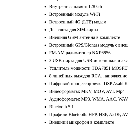
Внутренняя память 128 Gb
Встроенный модуль Wi-Fi
Встроенный 4G (LTE) модем
Два слота для SIM-карты
Внешняя GSM-антенна в комплекте
Встроенный GPS/Glonass модуль с вне
FM-AM радио-тюнер NXP6856
3 USB-порта для USB-источников и акс
Усилитель мощности TDA7851 MOSFET
8 линейных выходов RCA, напряжение
Цифровой процессор звука DSP Asahi 
Видеоформаты: MKV, MOV, AVI, Mp4
Аудиоформаты: MP3, WMA, AAC, WAV
Bluetooth 5.1
Профили Bluetooth: HFP, HSP, A2DP, 
Внешний микрофон в комплекте