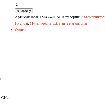
Количество
товара
В корзину
Автомагнитола
Артикул:
Incar TMX2-2402-6
Категории:
Автомагнито
Hyundai
Hyundai
,
Мультимедиа
,
Штатные магнитолы
Solaris
Описание
16+
(MAXIMUM
Incar
TMX2-
2402-
6)
Android
м
10
/
2000x1200,
6 GHz
Bluetooth,